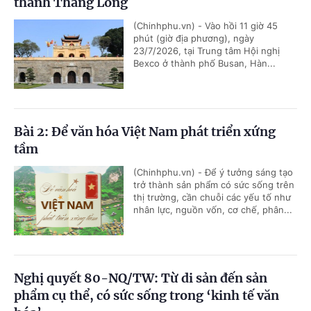
thành Thăng Long
(Chinhphu.vn) - Vào hồi 11 giờ 45
phút (giờ địa phương), ngày
23/7/2026, tại Trung tâm Hội nghị
Bexco ở thành phố Busan, Hàn...
Bài 2: Để văn hóa Việt Nam phát triển xứng
tầm
(Chinhphu.vn) - Để ý tưởng sáng tạo
trở thành sản phẩm có sức sống trên
thị trường, cần chuỗi các yếu tố như
nhân lực, nguồn vốn, cơ chế, phân...
Nghị quyết 80-NQ/TW: Từ di sản đến sản
phẩm cụ thể, có sức sống trong ‘kinh tế văn