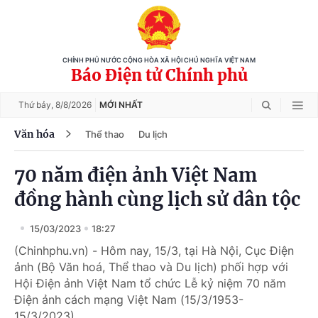
CHÍNH PHỦ NƯỚC CỘNG HÒA XÃ HỘI CHỦ NGHĨA VIỆT NAM
Báo Điện tử Chính phủ
Thứ bảy,
8/8/2026
MỚI NHẤT
Văn hóa
Thể thao
Du lịch
70 năm điện ảnh Việt Nam
đồng hành cùng lịch sử dân tộc
15/03/2023
18:27
(Chinhphu.vn) - Hôm nay, 15/3, tại Hà Nội, Cục Điện
ảnh (Bộ Văn hoá, Thể thao và Du lịch) phối hợp với
Hội Điện ảnh Việt Nam tổ chức Lễ kỷ niệm 70 năm
Điện ảnh cách mạng Việt Nam (15/3/1953-
15/3/2023).