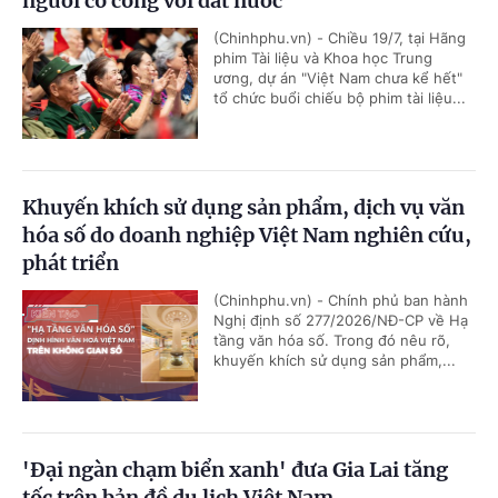
người có công với đất nước
(Chinhphu.vn) - Chiều 19/7, tại Hãng
phim Tài liệu và Khoa học Trung
ương, dự án "Việt Nam chưa kể hết"
tổ chức buổi chiếu bộ phim tài liệu...
Khuyến khích sử dụng sản phẩm, dịch vụ văn
hóa số do doanh nghiệp Việt Nam nghiên cứu,
phát triển
(Chinhphu.vn) - Chính phủ ban hành
Nghị định số 277/2026/NĐ-CP về Hạ
tầng văn hóa số. Trong đó nêu rõ,
khuyến khích sử dụng sản phẩm,...
'Đại ngàn chạm biển xanh' đưa Gia Lai tăng
tốc trên bản đồ du lịch Việt Nam