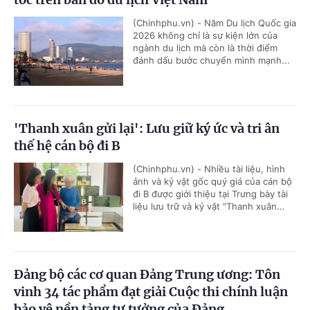
(Chinhphu.vn) - Năm Du lịch Quốc gia
2026 không chỉ là sự kiện lớn của
ngành du lịch mà còn là thời điểm
đánh dấu bước chuyển mình mạnh...
'Thanh xuân gửi lại': Lưu giữ ký ức và tri ân
thế hệ cán bộ đi B
(Chinhphu.vn) - Nhiều tài liệu, hình
ảnh và kỷ vật gốc quý giá của cán bộ
đi B được giới thiệu tại Trưng bày tài
liệu lưu trữ và kỷ vật "Thanh xuân...
Đảng bộ các cơ quan Đảng Trung ương: Tôn
vinh 34 tác phẩm đạt giải Cuộc thi chính luận
bảo vệ nền tảng tư tưởng của Đảng