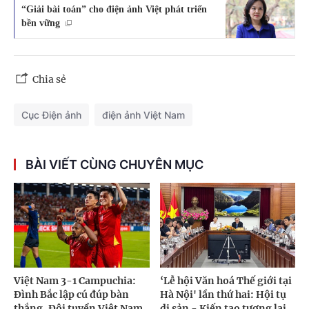
“Giải bài toán” cho điện ảnh Việt phát triển
bền vững
Chia sẻ
Cục Điện ảnh
điện ảnh Việt Nam
BÀI VIẾT CÙNG CHUYÊN MỤC
Việt Nam 3-1 Campuchia:
‘Lễ hội Văn hoá Thế giới tại
Đình Bắc lập cú đúp bàn
Hà Nội' lần thứ hai: Hội tụ
thắng, Đội tuyển Việt Nam
di sản - Kiến tạo tương lai