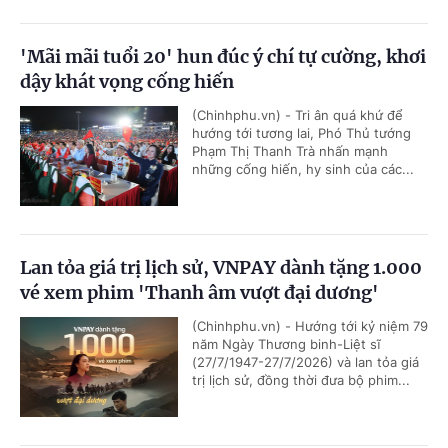
'Mãi mãi tuổi 20' hun đúc ý chí tự cường, khơi
dậy khát vọng cống hiến
(Chinhphu.vn) - Tri ân quá khứ để
hướng tới tương lai, Phó Thủ tướng
Phạm Thị Thanh Trà nhấn mạnh
những cống hiến, hy sinh của các...
Lan tỏa giá trị lịch sử, VNPAY dành tặng 1.000
vé xem phim 'Thanh âm vượt đại dương'
(Chinhphu.vn) - Hướng tới kỷ niệm 79
năm Ngày Thương binh-Liệt sĩ
(27/7/1947-27/7/2026) và lan tỏa giá
trị lịch sử, đồng thời đưa bộ phim...