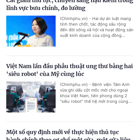
Cắt giảm thủ tục, chuyển sang hậu kiểm trong
lĩnh vực bưu chính, đo lường
(Chinhphu.vn) - Hai dự án luật mang
tính then chốt, tác động sâu rộng
đến đời sống xã hội và hoạt động sản
xuất kinh doanh của cộng đồng...
Việt Nam lần đầu phẫu thuật ung thư bằng hai
'siêu robot' của Mỹ cùng lúc
(Chinhphu.vn) - Bệnh viện Tâm Anh
vừa ghi dấu cột mốc mới cho ngoại
khoa Việt Nam, tiên phong dùng 2
"siêu robot" thế hệ mới trong cùng...
Một số quy định mới về thực hiện thủ tục
hành chính theo cơ chế một cửa, một cửa liên