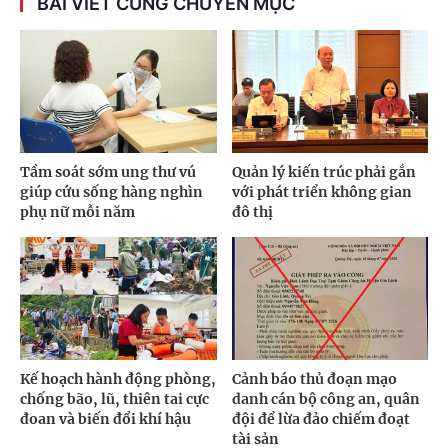
BÀI VIẾT CÙNG CHUYÊN MỤC
Tầm soát sớm ung thư vú
Quản lý kiến trúc phải gắn
giúp cứu sống hàng nghìn
với phát triển không gian
phụ nữ mỗi năm
đô thị
Kế hoạch hành động phòng,
Cảnh báo thủ đoạn mạo
chống bão, lũ, thiên tai cực
danh cán bộ công an, quân
đoan và biến đổi khí hậu
đội để lừa đảo chiếm đoạt
tài sản