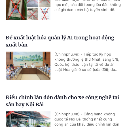
học mới, các đối tượng lừa đảo không
chỉ giả danh cán bộ tuyển sinh để...
Đề xuất luật hóa quản lý AI trong hoạt động
xuất bản
(Chinhphu.vn) - Tiếp tục Kỳ họp
không thường lệ thứ Nhất, sáng 5/8,
Quốc hội thảo luận tại tổ về dự án
Luật Hòa giải ở cơ sở (sửa đổi); dự...
Điều chỉnh làn đón dành cho xe công nghệ tại
sân bay Nội Bài
(Chinhphu.vn) - Cảng hàng không
quốc tế Nội Bài thống nhất cùng
công an cửa khẩu điều chỉnh làn đón