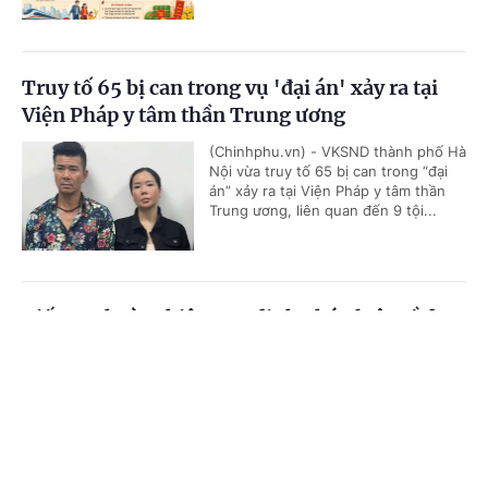
Truy tố 65 bị can trong vụ 'đại án' xảy ra tại
Viện Pháp y tâm thần Trung ương
(Chinhphu.vn) - VKSND thành phố Hà
Nội vừa truy tố 65 bị can trong “đại
án” xảy ra tại Viện Pháp y tâm thần
Trung ương, liên quan đến 9 tội...
Tiếp tục hoàn thiện quy định pháp luật về đưa
lao động đi làm việc ở nước ngoài theo hợp
Cổng TTĐT Chính phủ
English
中文
đồng
Trang chủ
Media
Tin nóng
Thông tin
(Chinhphu.vn) - Sáng nay (5/8), Kỳ
họp bất thường lần thứ nhất, Quốc
hội khóa XVI tiếp tục ngày làm việc
thứ 3. Quốc hội đã nghe báo cáo về...