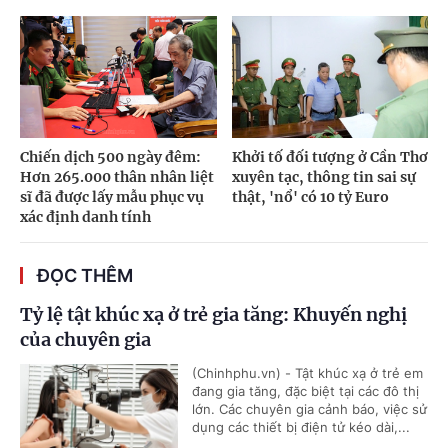
Chiến dịch 500 ngày đêm:
Khởi tố đối tượng ở Cần Thơ
Hơn 265.000 thân nhân liệt
xuyên tạc, thông tin sai sự
sĩ đã được lấy mẫu phục vụ
thật, 'nổ' có 10 tỷ Euro
xác định danh tính
ĐỌC THÊM
Tỷ lệ tật khúc xạ ở trẻ gia tăng: Khuyến nghị
của chuyên gia
(Chinhphu.vn) - Tật khúc xạ ở trẻ em
đang gia tăng, đặc biệt tại các đô thị
lớn. Các chuyên gia cảnh báo, việc sử
dụng các thiết bị điện tử kéo dài,...