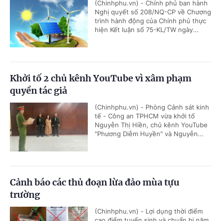
(Chinhphu.vn) - Chính phủ ban hành
Nghị quyết số 208/NQ-CP về Chương
trình hành động của Chính phủ thực
hiện Kết luận số 75-KL/TW ngày...
Khởi tố 2 chủ kênh YouTube vì xâm phạm
quyền tác giả
(Chinhphu.vn) - Phòng Cảnh sát kinh
tế - Công an TPHCM vừa khởi tố
Nguyễn Thị Hiền, chủ kênh YouTube
"Phương Diễm Huyền" và Nguyễn...
Cảnh báo các thủ đoạn lừa đảo mùa tựu
trường
(Chinhphu.vn) - Lợi dụng thời điểm
cao điểm tuyển sinh và chuẩn bị năm