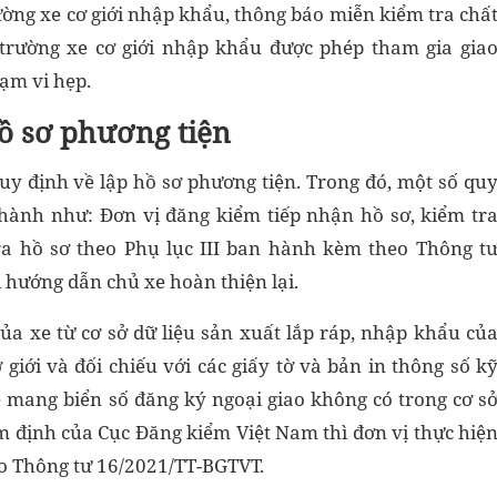
ường xe cơ giới nhập khẩu, thông báo miễn kiểm tra chấ
trường xe cơ giới nhập khẩu được phép tham gia gia
ạm vi hẹp.
ồ sơ phương tiện
uy định về lập hồ sơ phương tiện. Trong đó, một số qu
 hành như: Đơn vị đăng kiểm tiếp nhận hồ sơ, kiểm tr
tra hồ sơ theo Phụ lục III ban hành kèm theo Thông t
hướng dẫn chủ xe hoàn thiện lại.
ủa xe từ cơ sở dữ liệu sản xuất lắp ráp, nhập khẩu củ
giới và đối chiếu với các giấy tờ và bản in thông số k
xe mang biển số đăng ký ngoại giao không có trong cơ s
ểm định của Cục Đăng kiểm Việt Nam thì đơn vị thực hiệ
o Thông tư 16/2021/TT-BGTVT.