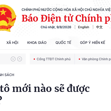
CHÍNH PHỦ NƯỚC CỘNG HÒA XÃ HỘI CHỦ NGHĨA VI
Báo Điện tử Chính 
Chủ nhật, 9/8/2026
English
中文
Chiến dịch 500 ngày đêm tìm kiếm, quy tập và xác định danh tính hài cốt liệt sĩ
XÃ HỘI
KHOA GIÁO
QUỐC TẾ
GÓP Ý HIẾN KẾ
Bảo vệ nền tảng tư tưởng của Đảng trong kỷ nguyên phát triển mới
Cổng TTĐT Chính phủ
Văn phòng Chính 
NH SÁCH
Chiến dịch 500 ngày đêm tìm kiếm, quy tập và xác định danh tính hài cốt liệt sĩ
tô mới nào sẽ được
?