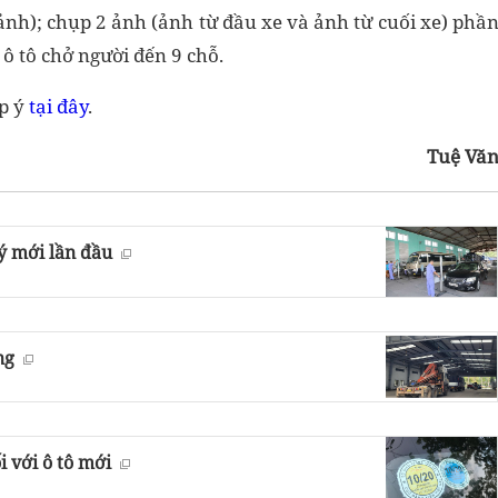
n ảnh); chụp 2 ảnh (ảnh từ đầu xe và ảnh từ cuối xe) phầ
 ô tô chở người đến 9 chỗ.
óp ý
tại đây
.
Tuệ Vă
ý mới lần đầu
ng
 với ô tô mới