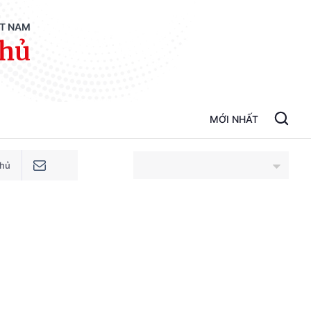
ỆT NAM
phủ
MỚI NHẤT
phủ
An Giang
Bắc Ninh
Cao Bằng