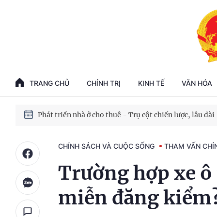
Phát triển kinh tế nhà nước trong kỷ nguyên mới
100 ngày xử lý các điểm nghẽn về chuyển đổi số
TRANG CHỦ
CHÍNH TRỊ
KINH TẾ
VĂN HÓA
Phát triển nhà ở cho thuê - Trụ cột chiến lược, lâu dài
Phát triển kinh tế nhà nước trong kỷ nguyên mới
CHÍNH SÁCH VÀ CUỘC SỐNG
THAM VẤN CHÍ
Trường hợp xe ô 
miễn đăng kiểm