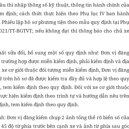
cầu thì nhập thông số kỹ thuật, thông tin hành chính củ
ểm định; cách thức thực hiện theo Phụ lục IV ban hàn
 Phiếu lập hồ sơ phương tiện theo mẫu quy định tại Ph
021/TT-BGTVT; nếu không đạt thì thông báo cho chủ x
xuất sửa đổi, bổ sung một số quy định như: Đơn vị đăn
c trường hợp được miễn kiểm định, phải kiểm định và đị
i xe cơ giới thuộc đối tượng miễn kiểm định, Đơn vị đăn
 trên hồ sơ đã được kiểm tra đầy đủ và hợp lệ theo qu
 tem kiểm định theo quy định. Đối với xe cơ giới thuộ
hực hiện kiểm định theo trình tự và hướng dẫn nêu trê
ịnh, tem kiểm định theo quy định.
ịnh: Đơn vị đăng kiểm chụp 2 ảnh tổng thể rõ biển số củ
 45 độ từ phía trước bên cạnh xe và ảnh từ phía sau gó