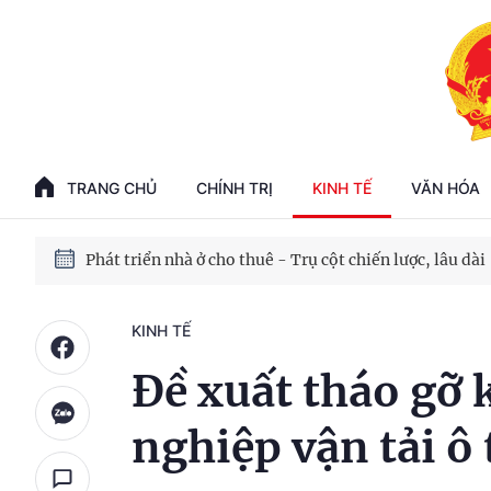
Phát triển kinh tế nhà nước trong kỷ nguyên mới
100 ngày xử lý các điểm nghẽn về chuyển đổi số
TRANG CHỦ
CHÍNH TRỊ
KINH TẾ
VĂN HÓA
Phát triển nhà ở cho thuê - Trụ cột chiến lược, lâu dài
Phát triển kinh tế nhà nước trong kỷ nguyên mới
KINH TẾ
Đề xuất tháo gỡ
nghiệp vận tải ô 