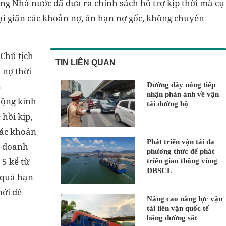
 Nhà nước đã đưa ra chính sách hỗ trợ kịp thời mà cụ
ại giãn các khoản nợ, ân hạn nợ gốc, không chuyển
Chủ tịch
TIN LIÊN QUAN
 nợ thời
n
Đường dây nóng tiếp
nhận phản ánh về vận
động kinh
tải đường bộ
hồi kịp,
các khoản
Phát triển vận tải đa
c doanh
phương thức để phát
5 kể từ
triển giao thông vùng
ĐBSCL
ợ quá hạn
ới để
Nâng cao năng lực vận
tải liên vận quốc tế
bằng đường sắt