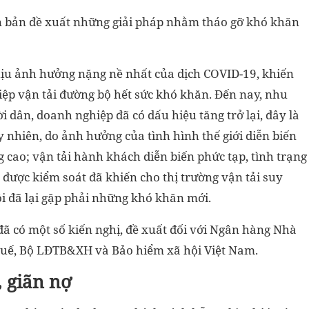
ăn bản đề xuất những giải pháp nhằm tháo gỡ khó khăn
hịu ảnh hưởng nặng nề nhất của dịch COVID-19, khiến
ệp vận tải đường bộ hết sức khó khăn. Đến nay, nhu
i dân, doanh nghiệp đã có dấu hiệu tăng trở lại, đây là
y nhiên, do ảnh hưởng của tình hình thế giới diễn biến
g cao; vận tải hành khách diễn biến phức tạp, tình trạng
 được kiểm soát đã khiến cho thị trường vận tải suy
i đã lại gặp phải những khó khăn mới.
 đã có một số kiến nghị, đề xuất đối với Ngân hàng Nhà
Thuế, Bộ LĐTB&XH và Bảo hiểm xã hội Việt Nam.
, giãn nợ