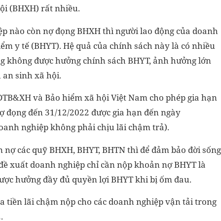
ội (BHXH) rất nhiều.
ệp nào còn nợ đọng BHXH thì người lao động của doanh
ểm y tế (BHYT). Hệ quả của chính sách này là có nhiều
ng không được hưởng chính sách BHYT, ảnh hưởng lớn
 an sinh xã hội.
ộ LĐTB&XH và Bảo hiểm xã hội Việt Nam cho phép gia hạn
 đọng đến 31/12/2022 được gia hạn đến ngày
anh nghiệp không phải chịu lãi chậm trả).
 nợ các quỹ BHXH, BHYT, BHTN thì để đảm bảo đời sống
ô đề xuất doanh nghiệp chỉ cần nộp khoản nợ BHYT là
được hưởng đầy đủ quyền lợi BHYT khi bị ốm đau.
 tiền lãi chậm nộp cho các doanh nghiệp vận tải trong
.