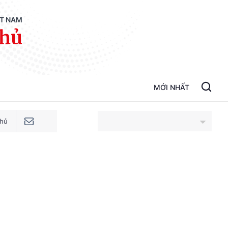
ỆT NAM
phủ
MỚI NHẤT
phủ
An Giang
Bắc Ninh
Cao Bằng