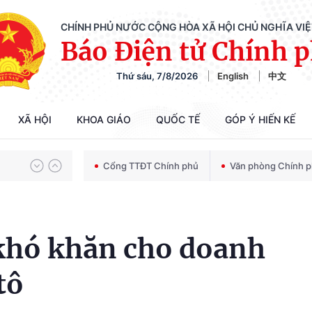
CHÍNH PHỦ NƯỚC CỘNG HÒA XÃ HỘI CHỦ NGHĨA VI
Báo Điện tử Chính 
Thứ sáu, 7/8/2026
English
中文
Chiến dịch 500 ngày đêm tìm kiếm, quy tập và xác định danh tính hài cốt liệt sĩ
XÃ HỘI
KHOA GIÁO
QUỐC TẾ
GÓP Ý HIẾN KẾ
Bảo vệ nền tảng tư tưởng của Đảng trong kỷ nguyên phát triển mới
Cổng TTĐT Chính phủ
Văn phòng Chính 
Chiến dịch 500 ngày đêm tìm kiếm, quy tập và xác định danh tính hài cốt liệt sĩ
 khó khăn cho doanh
tô