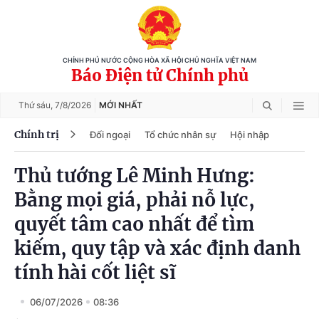
CHÍNH PHỦ NƯỚC CỘNG HÒA XÃ HỘI CHỦ NGHĨA VIỆT NAM
Báo Điện tử Chính phủ
Thứ sáu,
7/8/2026
MỚI NHẤT
Chính trị
Đối ngoại
Tổ chức nhân sự
Hội nhập
Thủ tướng Lê Minh Hưng:
Bằng mọi giá, phải nỗ lực,
quyết tâm cao nhất để tìm
kiếm, quy tập và xác định danh
tính hài cốt liệt sĩ
06/07/2026
08:36