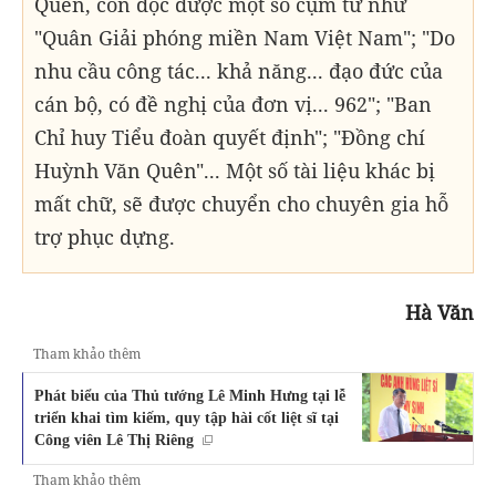
Quên, còn đọc được một số cụm từ như
"Quân Giải phóng miền Nam Việt Nam"; "Do
nhu cầu công tác... khả năng... đạo đức của
cán bộ, có đề nghị của đơn vị... 962"; "Ban
Chỉ huy Tiểu đoàn quyết định"; "Đồng chí
Huỳnh Văn Quên"... Một số tài liệu khác bị
mất chữ, sẽ được chuyển cho chuyên gia hỗ
trợ phục dựng.
Hà Văn
Tham khảo thêm
Phát biểu của Thủ tướng Lê Minh Hưng tại lễ
triển khai tìm kiếm, quy tập hài cốt liệt sĩ tại
Công viên Lê Thị Riêng
Tham khảo thêm