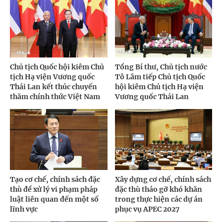
Chủ tịch Quốc hội kiêm Chủ
Tổng Bí thư, Chủ tịch nước
tịch Hạ viện Vương quốc
Tô Lâm tiếp Chủ tịch Quốc
Thái Lan kết thúc chuyến
hội kiêm Chủ tịch Hạ viện
thăm chính thức Việt Nam
Vương quốc Thái Lan
Tạo cơ chế, chính sách đặc
Xây dựng cơ chế, chính sách
thù để xử lý vi phạm pháp
đặc thù tháo gỡ khó khăn
luật liên quan đến một số
trong thực hiện các dự án
lĩnh vực
phục vụ APEC 2027