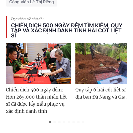
Công viên Lê Thị Riêng
Đọc thêm về chủ đề:
CHIẾN DỊCH 500 NGÀY ĐÊM TÌM KIẾM, QUY
TẬP VÀ XÁC ĐỊNH DANH TÍNH HÀI CỐT LIỆT
SĨ
Chiến dịch 500 ngày đêm:
Quy tập 6 hài cốt liệt sĩ tr
Hơn 265.000 thân nhân liệt
địa bàn Đà Nẵng và Gia La
sĩ đã được lấy mẫu phục vụ
xác định danh tính