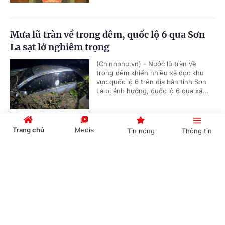
Mưa lũ tràn về trong đêm, quốc lộ 6 qua Sơn
La sạt lở nghiêm trọng
(Chinhphu.vn) - Nước lũ tràn về
trong đêm khiến nhiều xã dọc khu
vực quốc lộ 6 trên địa bàn tỉnh Sơn
La bị ảnh hưởng, quốc lộ 6 qua xã...
Trang chủ
Media
Tin nóng
Thông tin
Cắt giảm thủ tục, chuyển sang hậu kiểm trong
lĩnh vực bưu chính, đo lường
Cổng TTĐT Chính phủ
English
中文
(Chinhphu.vn) - Hai dự án luật mang
tính then chốt, tác động sâu rộng
đến đời sống xã hội và hoạt động sản
xuất kinh doanh của cộng đồng...
Chuyên mục