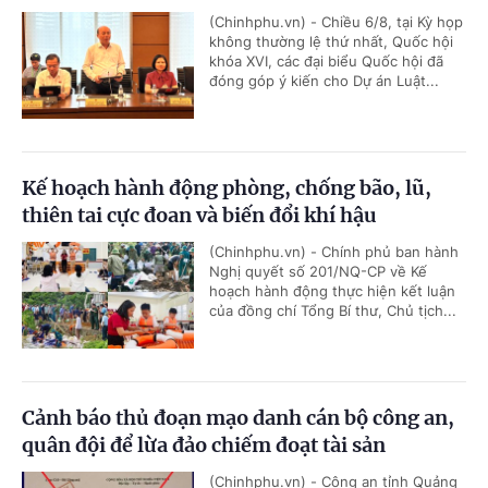
(Chinhphu.vn) - Chiều 6/8, tại Kỳ họp
không thường lệ thứ nhất, Quốc hội
khóa XVI, các đại biểu Quốc hội đã
đóng góp ý kiến cho Dự án Luật...
Kế hoạch hành động phòng, chống bão, lũ,
thiên tai cực đoan và biến đổi khí hậu
(Chinhphu.vn) - Chính phủ ban hành
Nghị quyết số 201/NQ-CP về Kế
hoạch hành động thực hiện kết luận
của đồng chí Tổng Bí thư, Chủ tịch...
Cảnh báo thủ đoạn mạo danh cán bộ công an,
quân đội để lừa đảo chiếm đoạt tài sản
(Chinhphu.vn) - Công an tỉnh Quảng