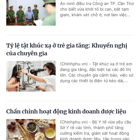
An ninh điều tra Công an TP. Cần Thơ
cho biết vừa khởi tố bị can, bắt tạm
giam, khám xét chỗ ở, nơi làm việc...
Tỷ lệ tật khúc xạ ở trẻ gia tăng: Khuyến nghị
của chuyên gia
(Chinhphu.vn) - Tật khúc xạ ở trẻ em
đang gia tăng, đặc biệt tại các đô thị
lớn. Các chuyên gia cảnh báo, việc sử
dụng các thiết bị điện tử kéo dài,...
Chấn chỉnh hoạt động kinh doanh dược liệu
(Chinhphu.vn) - Bộ Y tế vừa yêu cầu
Sở Y tế các tỉnh, thành phố tăng
cường kiểm tra, giám sát hoạt động
kinh doanh dược liệu, tập trung vào...