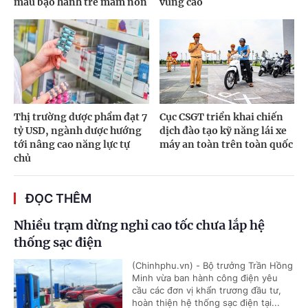
mẫu bạo hành trẻ mầm non
vùng cao
Thị trường dược phẩm đạt 7
Cục CSGT triển khai chiến
tỷ USD, ngành dược hướng
dịch đào tạo kỹ năng lái xe
tới nâng cao năng lực tự
máy an toàn trên toàn quốc
chủ
ĐỌC THÊM
Nhiều trạm dừng nghỉ cao tốc chưa lắp hệ
thống sạc điện
(Chinhphu.vn) - Bộ trưởng Trần Hồng
Minh vừa ban hành công điện yêu
cầu các đơn vị khẩn trương đầu tư,
hoàn thiện hệ thống sạc điện tại...