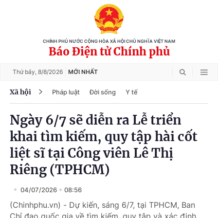
CHÍNH PHỦ NƯỚC CỘNG HÒA XÃ HỘI CHỦ NGHĨA VIỆT NAM
Báo Điện tử Chính phủ
Thứ bảy,
8/8/2026
MỚI NHẤT
Xã hội
Pháp luật
Đời sống
Y tế
Ngày 6/7 sẽ diễn ra Lễ triển
khai tìm kiếm, quy tập hài cốt
liệt sĩ tại Công viên Lê Thị
Riêng (TPHCM)
04/07/2026
08:56
(Chinhphu.vn) - Dự kiến, sáng 6/7, tại TPHCM, Ban
Chỉ đạo quốc gia về tìm kiếm, quy tập và xác định