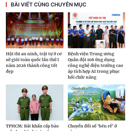
BÀI VIẾT CÙNG CHUYÊN MỤC
Hội thi an ninh, trật tự ở cơ
Bệnh viện Trung ương
sở giỏi toàn quốc lần thứ I
Quân đội 108 ứng dụng
năm 2026 thành công tốt
công nghệ điện trường cao
đẹp
áp tích hợp AI trong phục
hồi chức năng
TPHCM: Bắt khẩn cấp bảo
Chuyển đổi số ‘bén rễ’ ở