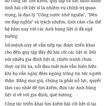
đó công tác tìm kiếm, quy tập và xác định danh
tính hài cốt liệt sĩ là nhiệm vụ chính trị quan
trọng, là đạo lý "Uống nước nhớ nguồn", "Đền
ơn đáp nghĩa" và trách nhiệm, tình cảm của thế
hệ hôm nay với các Anh hùng liệt sĩ đã ngã
xuống.
Sứ mệnh này sẽ vẫn tiếp tục được triển khai
cho đến quy tập đầy đủ hài cốt các liệt sĩ. Đối
với nhiều gia đình liệt sĩ, chiến tranh chưa
thực sự lùi xa, nỗi đau mất mát vẫn hiện hữu
khi họ vẫn ngày đêm ngóng trông tin tức người
thân. Bằng mọi giá, chúng ta phải nỗ lực, quyết
tâm cao nhất để tìm kiếm, đưa các Anh hùng
liệt sĩ về với gia đình, quê hương.
Công tác triển khai tìm kiếm hài cốt liệt sĩ tại