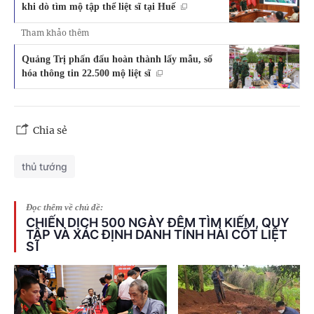
khi dò tìm mộ tập thể liệt sĩ tại Huế
Tham khảo thêm
Quảng Trị phấn đấu hoàn thành lấy mẫu, số
hóa thông tin 22.500 mộ liệt sĩ
Chia sẻ
thủ tướng
Đọc thêm về chủ đề:
CHIẾN DỊCH 500 NGÀY ĐÊM TÌM KIẾM, QUY
TẬP VÀ XÁC ĐỊNH DANH TÍNH HÀI CỐT LIỆT
SĨ