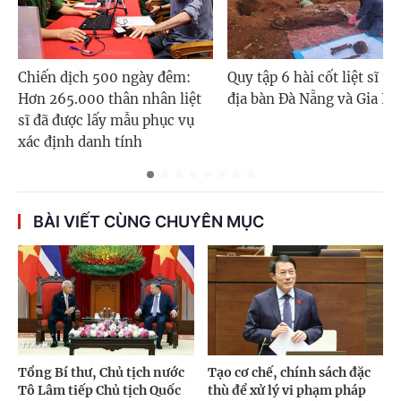
Chiến dịch 500 ngày đêm:
Quy tập 6 hài cốt liệt sĩ tr
Hơn 265.000 thân nhân liệt
địa bàn Đà Nẵng và Gia La
sĩ đã được lấy mẫu phục vụ
xác định danh tính
BÀI VIẾT CÙNG CHUYÊN MỤC
Tổng Bí thư, Chủ tịch nước
Tạo cơ chế, chính sách đặc
Tô Lâm tiếp Chủ tịch Quốc
thù để xử lý vi phạm pháp