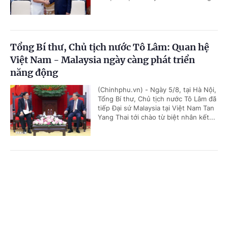
Tổng Bí thư, Chủ tịch nước Tô Lâm: Quan hệ
Việt Nam - Malaysia ngày càng phát triển
năng động
(Chinhphu.vn) - Ngày 5/8, tại Hà Nội,
Tổng Bí thư, Chủ tịch nước Tô Lâm đã
tiếp Đại sứ Malaysia tại Việt Nam Tan
Yang Thai tới chào từ biệt nhân kết...
Thủ tướng Lê Minh Hưng tiếp Bộ trưởng Quốc
Cổng TTĐT Chính phủ
English
中文
phòng Malaysia
Trang chủ
Media
Tin nóng
Thông tin
(Chinhphu.vn) - Chiều 5/8, tại trụ sở
Chính phủ, Thủ tướng Lê Minh Hưng
đã tiếp Bộ trưởng Quốc phòng
Malaysia Mohamed Khaled bin...