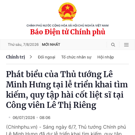
CHÍNH PHỦ NƯỚC CỘNG HÒA XÃ HỘI CHỦ NGHĨA VIỆT NAM
Báo Điện tử Chính phủ
Thứ sáu,
7/8/2026
MỚI NHẤT
Chính trị
Đối ngoại
Tổ chức nhân sự
Hội nhập
Phát biểu của Thủ tướng Lê
Minh Hưng tại lễ triển khai tìm
kiếm, quy tập hài cốt liệt sĩ tại
Công viên Lê Thị Riêng
06/07/2026
08:06
(Chinhphu.vn) - Sáng ngày 6/7, Thủ tướng Chính phủ
Lê Minh Hưng đã dự lễ triển khai tìm kiếm, quy tập