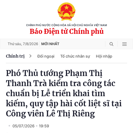
CHÍNH PHỦ NƯỚC CỘNG HÒA XÃ HỘI CHỦ NGHĨA VIỆT NAM
Báo Điện tử Chính phủ
Thứ sáu,
7/8/2026
MỚI NHẤT
Chính trị
Đối ngoại
Tổ chức nhân sự
Hội nhập
Phó Thủ tướng Phạm Thị
Thanh Trà kiểm tra công tác
chuẩn bị Lễ triển khai tìm
kiếm, quy tập hài cốt liệt sĩ tại
Công viên Lê Thị Riêng
05/07/2026
19:59