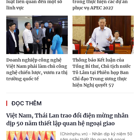
luật liên quan đến một số
trong thực hiện các dự án
lĩnh vực
phục vụ APEC 2027
Doanh nghiệp công nghệ
Thông báo Kết luận của
Việt Nam phải làm chủ công
Tổng Bí thư, Chủ tịch nước
nghệ chiến lược, vươn ra thị
Tô Lâm tại Phiên họp Ban
trường quốc tế
Chỉ đạo Trung ương thực
hiện Nghị quyết 57
ĐỌC THÊM
Việt Nam, Thái Lan trao đổi điện mừng nhân
dịp 50 năm thiết lập quan hệ ngoại giao
(Chinhphu.vn) - Nhân dịp kỷ niệm 50
năm ngày thiết lập quan hệ ngoại