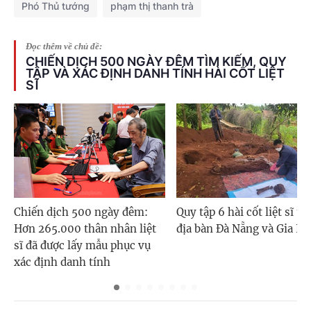
Phó Thủ tướng
phạm thị thanh trà
Đọc thêm về chủ đề:
CHIẾN DỊCH 500 NGÀY ĐÊM TÌM KIẾM, QUY
TẬP VÀ XÁC ĐỊNH DANH TÍNH HÀI CỐT LIỆT
SĨ
Chiến dịch 500 ngày đêm:
Quy tập 6 hài cốt liệt sĩ tr
Hơn 265.000 thân nhân liệt
địa bàn Đà Nẵng và Gia La
sĩ đã được lấy mẫu phục vụ
xác định danh tính