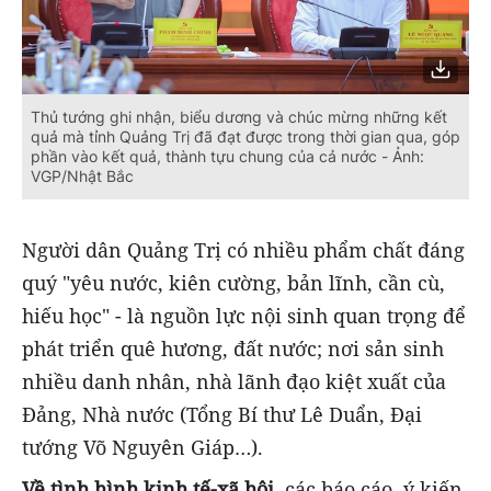
Thủ tướng ghi nhận, biểu dương và chúc mừng những kết
quả mà tỉnh Quảng Trị đã đạt được trong thời gian qua, góp
phần vào kết quả, thành tựu chung của cả nước - Ảnh:
VGP/Nhật Bắc
Người dân Quảng Trị có nhiều phẩm chất đáng
quý "yêu nước, kiên cường, bản lĩnh, cần cù,
hiếu học" - là nguồn lực nội sinh quan trọng để
phát triển quê hương, đất nước; nơi sản sinh
nhiều danh nhân, nhà lãnh đạo kiệt xuất của
Đảng, Nhà nước (Tổng Bí thư Lê Duẩn, Đại
tướng Võ Nguyên Giáp…).
Về tình hình kinh tế-xã hội,
các báo cáo, ý kiến