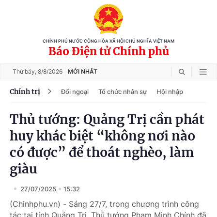
CHÍNH PHỦ NƯỚC CỘNG HÒA XÃ HỘI CHỦ NGHĨA VIỆT NAM
Báo Điện tử Chính phủ
Thứ bảy,
8/8/2026
MỚI NHẤT
Chính trị
Đối ngoại
Tổ chức nhân sự
Hội nhập
Thủ tướng: Quảng Trị cần phát
huy khác biệt “không nơi nào
có được” để thoát nghèo, làm
giàu
27/07/2025
15:32
(Chinhphu.vn) - Sáng 27/7, trong chương trình công
tác tại tỉnh Quảng Trị, Thủ tướng Phạm Minh Chính đã