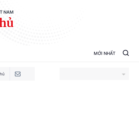
ỆT NAM
phủ
MỚI NHẤT
phủ
An Giang
Bắc Ninh
Cao Bằng