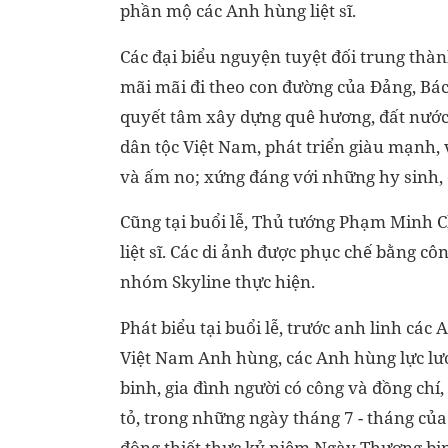
phần mộ các Anh hùng liệt sĩ.
Các đại biểu nguyện tuyệt đối trung thà
mãi mãi đi theo con đường của Đảng, Bác
quyết tâm xây dựng quê hương, đất nướ
dân tộc Việt Nam, phát triển giàu mạnh
và ấm no; xứng đáng với những hy sinh, c
Cũng tại buổi lễ, Thủ tướng Phạm Minh Chí
liệt sĩ. Các di ảnh được phục chế bằng cô
nhóm Skyline thực hiện.
Phát biểu tại buổi lễ, trước anh linh các
Việt Nam Anh hùng, các Anh hùng lực lượn
binh, gia đình người có công và đồng ch
tỏ, trong những ngày tháng 7 - tháng của
động thiết thực kỷ niệm Ngày Thương binh 