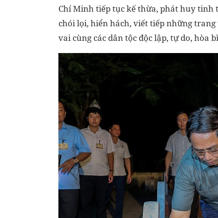
Chí Minh tiếp tục kế thừa, phát huy tinh
chói lọi, hiển hách, viết tiếp những tran
vai cùng các dân tộc độc lập, tự do, hòa bì