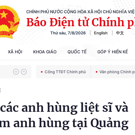
CHÍNH PHỦ NƯỚC CỘNG HÒA XÃ HỘI CHỦ NGHĨA VI
Báo Điện tử Chính 
Thứ sáu, 7/8/2026
English
中文
Chiến dịch 500 ngày đêm tìm kiếm, quy tập và xác định danh tính hài cốt liệt sĩ
XÃ HỘI
KHOA GIÁO
QUỐC TẾ
GÓP Ý HIẾN KẾ
Bảo vệ nền tảng tư tưởng của Đảng trong kỷ nguyên phát triển mới
Cổng TTĐT Chính phủ
Văn phòng Chính 
Í
Chiến dịch 500 ngày đêm tìm kiếm, quy tập và xác định danh tính hài cốt liệt sĩ
các anh hùng liệt sĩ và
m anh hùng tại Quảng