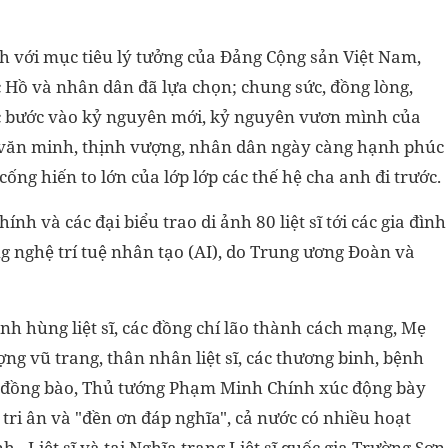
nh với mục tiêu lý tưởng của Đảng Cộng sản Việt Nam,
 Hồ và nhân dân đã lựa chọn; chung sức, đồng lòng,
c bước vào kỷ nguyên mới, kỷ nguyên vươn mình của
, văn minh, thịnh vượng, nhân dân ngày càng hạnh phúc
ống hiến to lớn của lớp lớp các thế hệ cha anh đi trước.
nh và các đại biểu trao di ảnh 80 liệt sĩ tới các gia đình
ng nghệ trí tuệ nhân tạo (AI), do Trung ương Đoàn và
 Anh hùng liệt sĩ, các đồng chí lão thành cách mạng, Mẹ
g vũ trang, thân nhân liệt sĩ, các thương binh, bệnh
í, đồng bào, Thủ tướng Phạm Minh Chính xúc động bày
 tri ân và "đền ơn đáp nghĩa", cả nước có nhiều hoạt
- Liệt sĩ và tại Nghĩa trang Liệt sĩ quốc gia Trường Sơn