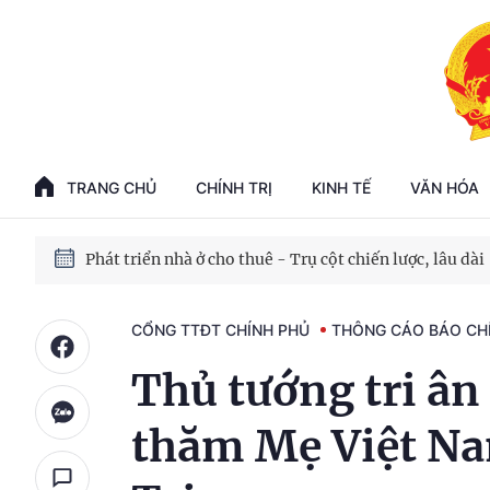
Phát triển kinh tế nhà nước trong kỷ nguyên mới
100 ngày xử lý các điểm nghẽn về chuyển đổi số
TRANG CHỦ
CHÍNH TRỊ
KINH TẾ
VĂN HÓA
Phát triển nhà ở cho thuê - Trụ cột chiến lược, lâu dài
Phát triển kinh tế nhà nước trong kỷ nguyên mới
CỔNG TTĐT CHÍNH PHỦ
THÔNG CÁO BÁO CH
Thủ tướng tri ân 
thăm Mẹ Việt Na