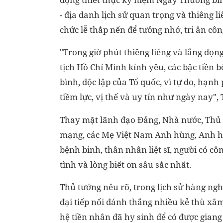
- địa danh lịch sử quan trọng và thiêng 
chức lễ thắp nến để tưởng nhớ, tri ân công
"Trong giờ phút thiêng liêng và lắng đọ
tịch Hồ Chí Minh kính yêu, các bậc tiền b
bình, độc lập của Tổ quốc, vì tự do, hạn
tiềm lực, vị thế và uy tín như ngày nay",
Thay mặt lãnh đạo Đảng, Nhà nước, Thủ t
mạng, các Mẹ Việt Nam Anh hùng, Anh hù
bệnh binh, thân nhân liệt sĩ, người có c
tình và lòng biết ơn sâu sắc nhất.
Thủ tướng nêu rõ, trong lịch sử hàng ngh
đại tiếp nối đánh thắng nhiều kẻ thù xâm
hệ tiền nhân đã hy sinh để có được giang