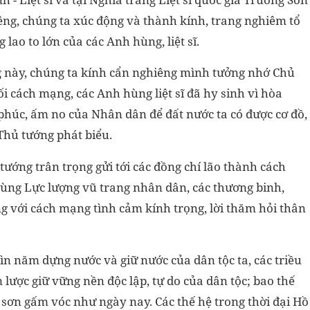
liêng, chúng ta xúc động và thành kính, trang nghiêm tổ
 lao to lớn của các Anh hùng, liệt sĩ.
ng này, chúng ta kính cẩn nghiêng mình tưởng nhớ Chủ
ối cách mạng, các Anh hùng liệt sĩ đã hy sinh vì hòa
h phúc, ấm no của Nhân dân để đất nước ta có được cơ đồ,
 Thủ tướng phát biểu.
ướng trân trọng gửi tới các đồng chí lão thành cách
ng Lực lượng vũ trang nhân dân, các thương binh,
ông với cách mạng tình cảm kính trọng, lời thăm hỏi thân
ìn năm dựng nước và giữ nước của dân tộc ta, các triều
 lược giữ vững nền độc lập, tự do của dân tộc; bao thế
 sơn gấm vóc như ngày nay. Các thế hệ trong thời đại Hồ