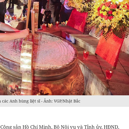
các Anh hùng liệt sĩ - Ảnh: VGP/Nhật Bắc
Cộng sản Hồ Chí Minh, Bộ Nội vụ và Tỉnh ủy, HĐND,