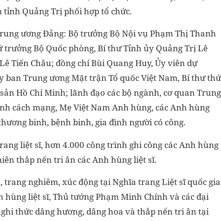
tỉnh Quảng Trị phối hợp tổ chức.
n Trung ương Đảng: Bộ trưởng Bộ Nội vụ Phạm Thị Thanh
 trưởng Bộ Quốc phòng, Bí thư Tỉnh ủy Quảng Trị Lê
Lê Tiến Châu; đồng chí Bùi Quang Huy, Ủy viên dự
y ban Trung ương Mặt trận Tổ quốc Việt Nam, Bí thư thứ
ản Hồ Chí Minh; lãnh đạo các bộ ngành, cơ quan Trung
hành cách mạng, Mẹ Việt Nam Anh hùng, các Anh hùng
c thương binh, bệnh binh, gia đình người có công.
rang liệt sĩ, hơn 4.000 công trình ghi công các Anh hùng
niên thắp nến tri ân các Anh hùng liệt sĩ.
 trang nghiêm, xúc động tại Nghĩa trang Liệt sĩ quốc gia
h hùng liệt sĩ, Thủ tướng Phạm Minh Chính và các đại
ghi thức dâng hương, dâng hoa và thắp nến tri ân tại