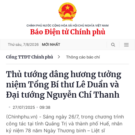
CHÍNH PHỦ NƯỚC CỘNG HÒA XÃ HỘI CHỦ NGHĨA VIỆT NAM
Báo Điện tử Chính phủ
Thứ sáu,
7/8/2026
MỚI NHẤT
Cổng TTĐT Chính phủ
Thông cáo báo chí
Thủ tướng dâng hương tưởng
niệm Tổng Bí thư Lê Duẩn và
Đại tướng Nguyễn Chí Thanh
27/07/2025
09:38
(Chinhphu.vn) - Sáng ngày 26/7, trong chương trình
công tác tại tỉnh Quảng Trị và thành phố Huế, nhân
kỷ niệm 78 năm Ngày Thương binh – Liệt sĩ