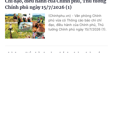
Chỉ đạo, điều hành của Chính phủ, Thủ tướng
Chính phủ ngày 15/7/2026 (1)
(Chinhphu.vn) - Văn phòng Chính
phủ vừa có Thông cáo báo chí chỉ
đạo, điều hành của Chính phủ, Thủ
tướng Chính phủ ngày 15/7/2026 (1).
Chỉ đạo, điều hành của Chính phủ, Thủ tướng
Chính phủ ngày 14/7/2026
Cổng TTĐT Chính phủ
English
中文
(Chinhphu.vn) - Văn phòng Chính
phủ vừa có Thông cáo báo chí chỉ
Trang chủ
Media
Tin nóng
Thông tin
đạo, điều hành của Chính phủ, Thủ
tướng Chính phủ ngày 14/7/2026.
Chuyên mục
Chỉ đạo, điều hành của Chính phủ, Thủ tướng
CHÍNH TRỊ
KINH TẾ