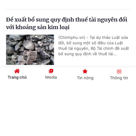
Đề xuất bổ sung quy định thuế tài nguyên đối
với khoáng sản kim loại
(Chinhphu.vn) - Tại dự thảo Luật sửa
đổi, bổ sung một số điều của Luật
thuế tài nguyên, Bộ Tài chính đề xuất
bổ sung quy định về thuế tài...
Trang chủ
Media
Tin nóng
Thông tin
Không sử dụng giáo dục tăng cường, giáo dục
theo nhu cầu để dạy trước chương trình
Cổng TTĐT Chính phủ
English
中文
(Chinhphu.vn) - Bộ Giáo dục và Đào
tạo đang lấy ý kiến nhân dân đối với
dự thảo Thông tư quy định về tổ
chức các hoạt động giáo dục tăng...
Chuyên mục