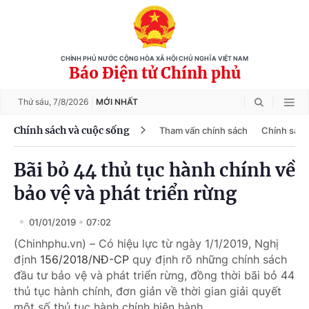
CHÍNH PHỦ NƯỚC CỘNG HÒA XÃ HỘI CHỦ NGHĨA VIỆT NAM
Báo Điện tử Chính phủ
Thứ sáu,
7/8/2026
MỚI NHẤT
Chính sách và cuộc sống
Tham vấn chính sách
Chính sách
Bãi bỏ 44 thủ tục hành chính về
bảo vệ và phát triển rừng
01/01/2019
07:02
(Chinhphu.vn) – Có hiệu lực từ ngày 1/1/2019, Nghị
định
156/2018/NĐ-CP
quy định rõ những chính sách
đầu tư bảo vệ và phát triển rừng, đồng thời bãi bỏ 44
thủ tục hành chính, đơn giản về thời gian giải quyết
một số thủ tục hành chính hiện hành.