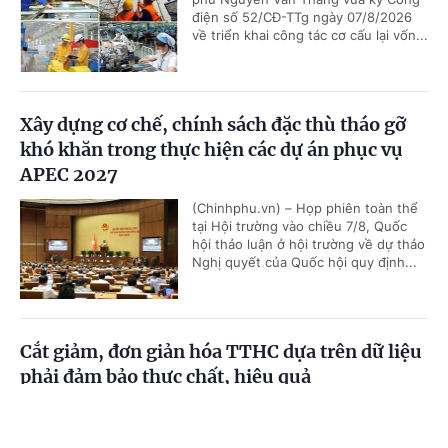
điện số 52/CĐ-TTg ngày 07/8/2026
về triển khai công tác cơ cấu lại vốn...
Xây dựng cơ chế, chính sách đặc thù tháo gỡ
khó khăn trong thực hiện các dự án phục vụ
APEC 2027
(Chinhphu.vn) – Họp phiên toàn thể
tại Hội trường vào chiều 7/8, Quốc
hội thảo luận ở hội trường về dự thảo
Nghị quyết của Quốc hội quy định...
Cắt giảm, đơn giản hóa TTHC dựa trên dữ liệu
phải đảm bảo thực chất, hiệu quả
(Chinhphu.vn) - Tại Công văn số
Cổng TTĐT Chính phủ
English
中文
7795/VPCP-CĐS, Phó Thủ tướng
Phạm Thị Thanh Trà yêu cầu các bộ,