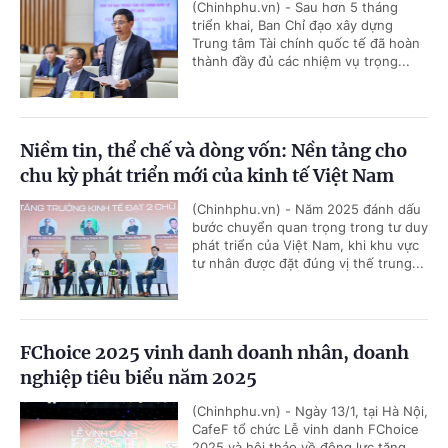
(Chinhphu.vn) - Sau hơn 5 tháng
triển khai, Ban Chỉ đạo xây dựng
Trung tâm Tài chính quốc tế đã hoàn
thành đầy đủ các nhiệm vụ trọng...
Niềm tin, thể chế và dòng vốn: Nền tảng cho
chu kỳ phát triển mới của kinh tế Việt Nam
(Chinhphu.vn) - Năm 2025 đánh dấu
bước chuyển quan trọng trong tư duy
phát triển của Việt Nam, khi khu vực
tư nhân được đặt đúng vị thế trung...
FChoice 2025 vinh danh doanh nhân, doanh
nghiệp tiêu biểu năm 2025
(Chinhphu.vn) - Ngày 13/1, tại Hà Nội,
CafeF tổ chức Lễ vinh danh FChoice
2025 và hội thảo về động lực tăng