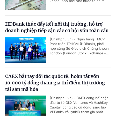
khoản. Kho bạc Nhà nước tổ chức...
HDBank thúc đẩy kết nối thị trường, hỗ trợ
doanh nghiệp tiếp cận các cơ hội vốn toàn cầu
(Chinhphu.vn) - Ngân hàng TMCP
Phát triển TPHCM (HDBank), phối
hợp cùng Sở Giao dịch Chứng khoán
London (London Stock Exchange –...
CAEX bắt tay đối tác quốc tế, hoàn tất vốn
10.000 tỷ đồng tham gia thí điểm thị trường
tài sản mã hóa
(Chinhphu.vn) - CAEX công bố nhận
đầu tư từ OKX Ventures và HashKey
Capital, cùng các cổ đông sáng lập
VPBankS và LynkiD tham gia phát...