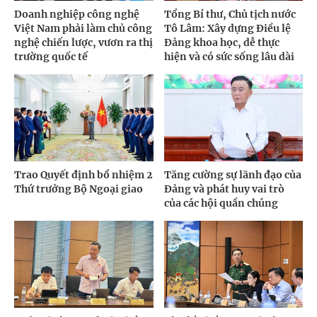
Doanh nghiệp công nghệ
Tổng Bí thư, Chủ tịch nước
Việt Nam phải làm chủ công
Tô Lâm: Xây dựng Điều lệ
nghệ chiến lược, vươn ra thị
Đảng khoa học, dễ thực
trường quốc tế
hiện và có sức sống lâu dài
Trao Quyết định bổ nhiệm 2
Tăng cường sự lãnh đạo của
Thứ trưởng Bộ Ngoại giao
Đảng và phát huy vai trò
của các hội quần chúng