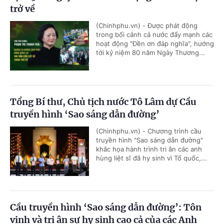
trở về
(Chinhphu.vn) - Được phát động
trong bối cảnh cả nước đẩy mạnh các
hoạt động "Đền ơn đáp nghĩa", hướng
tới kỷ niệm 80 năm Ngày Thương...
Tổng Bí thư, Chủ tịch nước Tô Lâm dự Cầu
truyền hình ‘Sao sáng dẫn đường’
(Chinhphu.vn) - Chương trình cầu
truyền hình "Sao sáng dẫn đường"
khắc họa hành trình tri ân các anh
hùng liệt sĩ đã hy sinh vì Tổ quốc,...
Cầu truyền hình ‘Sao sáng dẫn đường’: Tôn
vinh và tri ân sự hy sinh cao cả của các Anh