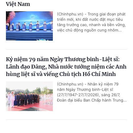
Việt Nam
(Chinhphu.vn) - Trong giai đoạn phát
triển mới, khi đất nước đặt mục tiêu
tăng trưởng cao, nhanh và bền vững,
việc chủ động nguồn cung nhôm...
Kỷ niệm 79 năm Ngày Thương binh-Liệt sĩ:
Lãnh đạo Đảng, Nhà nước tưởng niệm các Anh
hùng liệt sĩ và viếng Chủ tịch Hồ Chí Minh
(Chinhphu.vn) - Nhân kỷ niệm 79
năm Ngày Thương binh-Liệt sĩ
(27/7/1947-27/7/2026), sáng 26/7,
Đoàn đại biểu Ban Chấp hành Trung...
Chủ tịch Quốc hội Campuchia sẽ thăm chính
Cổng TTĐT Chính phủ
English
中文