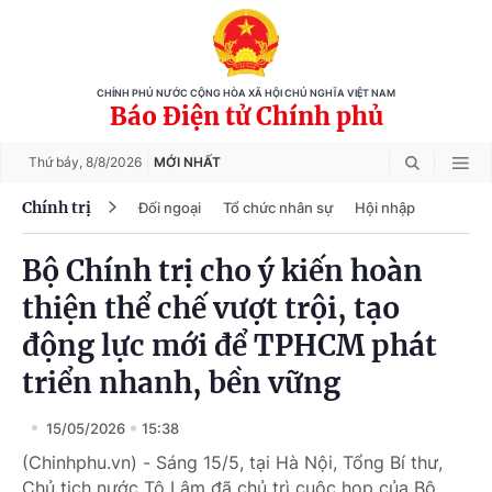
CHÍNH PHỦ NƯỚC CỘNG HÒA XÃ HỘI CHỦ NGHĨA VIỆT NAM
Báo Điện tử Chính phủ
Thứ bảy,
8/8/2026
MỚI NHẤT
Chính trị
Đối ngoại
Tổ chức nhân sự
Hội nhập
Bộ Chính trị cho ý kiến hoàn
thiện thể chế vượt trội, tạo
động lực mới để TPHCM phát
triển nhanh, bền vững
15/05/2026
15:38
(Chinhphu.vn) - Sáng 15/5, tại Hà Nội, Tổng Bí thư,
Chủ tịch nước Tô Lâm đã chủ trì cuộc họp của Bộ