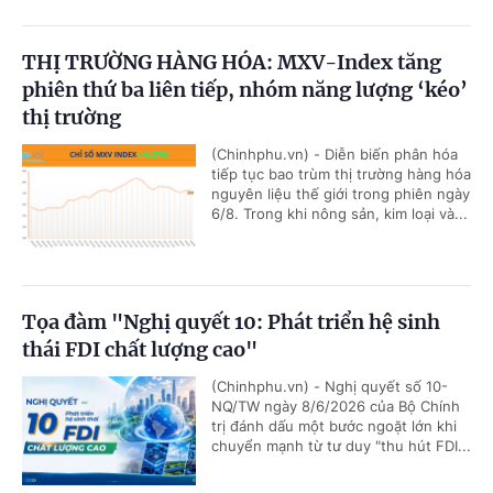
THỊ TRƯỜNG HÀNG HÓA: MXV-Index tăng
phiên thứ ba liên tiếp, nhóm năng lượng ‘kéo’
thị trường
(Chinhphu.vn) - Diễn biến phân hóa
tiếp tục bao trùm thị trường hàng hóa
nguyên liệu thế giới trong phiên ngày
6/8. Trong khi nông sản, kim loại và...
Tọa đàm "Nghị quyết 10: Phát triển hệ sinh
thái FDI chất lượng cao"
(Chinhphu.vn) - Nghị quyết số 10-
NQ/TW ngày 8/6/2026 của Bộ Chính
trị đánh dấu một bước ngoặt lớn khi
chuyển mạnh từ tư duy "thu hút FDI...