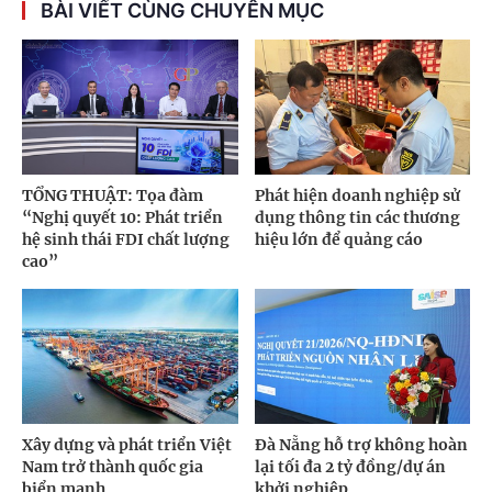
BÀI VIẾT CÙNG CHUYÊN MỤC
TỔNG THUẬT: Tọa đàm
Phát hiện doanh nghiệp sử
“Nghị quyết 10: Phát triển
dụng thông tin các thương
hệ sinh thái FDI chất lượng
hiệu lớn để quảng cáo
cao”
Xây dựng và phát triển Việt
Đà Nẵng hỗ trợ không hoàn
Nam trở thành quốc gia
lại tối đa 2 tỷ đồng/dự án
biển mạnh
khởi nghiệp