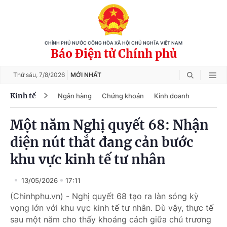
CHÍNH PHỦ NƯỚC CỘNG HÒA XÃ HỘI CHỦ NGHĨA VIỆT NAM
Báo Điện tử Chính phủ
Thứ sáu,
7/8/2026
MỚI NHẤT
Kinh tế
Ngân hàng
Chứng khoán
Kinh doanh
Một năm Nghị quyết 68: Nhận
diện nút thắt đang cản bước
khu vực kinh tế tư nhân
13/05/2026
17:11
(Chinhphu.vn) - Nghị quyết 68 tạo ra làn sóng kỳ
vọng lớn với khu vực kinh tế tư nhân. Dù vậy, thực tế
sau một năm cho thấy khoảng cách giữa chủ trương