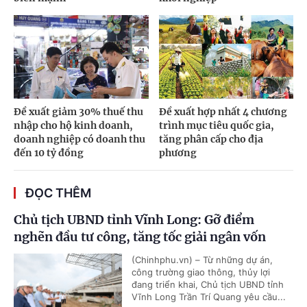
Đề xuất giảm 30% thuế thu
Đề xuất hợp nhất 4 chương
nhập cho hộ kinh doanh,
trình mục tiêu quốc gia,
doanh nghiệp có doanh thu
tăng phân cấp cho địa
đến 10 tỷ đồng
phương
ĐỌC THÊM
Chủ tịch UBND tỉnh Vĩnh Long: Gỡ điểm
nghẽn đầu tư công, tăng tốc giải ngân vốn
(Chinhphu.vn) – Từ những dự án,
công trường giao thông, thủy lợi
đang triển khai, Chủ tịch UBND tỉnh
Vĩnh Long Trần Trí Quang yêu cầu...