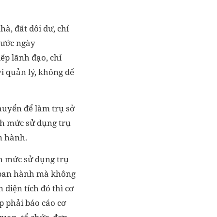
à, đất dôi dư, chỉ
trước ngày
iếp lãnh đạo, chỉ
vi quản lý, không để
chuyển để làm trụ sở
nh mức sử dụng trụ
n hành.
nh mức sử dụng trụ
n ban hành mà không
diện tích đó thì cơ
ệp phải báo cáo cơ