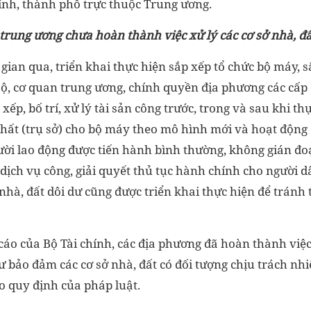
ỉnh, thành phố trực thuộc Trung ương.
trung ương chưa hoàn thành việc xử lý các cơ sở nhà, đấ
 gian qua, triển khai thực hiện sắp xếp tổ chức bộ máy, 
Bộ, cơ quan trung ương, chính quyền địa phương các cấp 
xếp, bố trí, xử lý tài sản công trước, trong và sau khi th
chất (trụ sở) cho bộ máy theo mô hình mới và hoạt động 
gười lao động được tiến hành bình thường, không gián đ
dịch vụ công, giải quyết thủ tục hành chính cho người 
 nhà, đất dôi dư cũng được triển khai thực hiện để tránh 
cáo của Bộ Tài chính, các địa phương đã hoàn thành việc
dư bảo đảm các cơ sở nhà, đất có đối tượng chịu trách nh
o quy định của pháp luật.