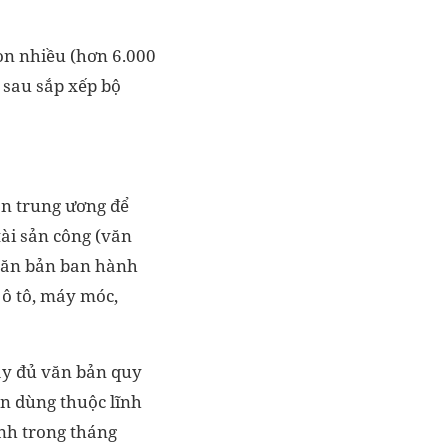
còn nhiều (hơn 6.000
ư sau sắp xếp bộ
n trung ương để
tài sản công (văn
 văn bản ban hành
 ô tô, máy móc,
đầy đủ văn bản quy
ên dùng thuộc lĩnh
ành trong tháng