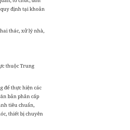
uan, tổ chức, đơn
 quy định tại khoản
hai thác, xử lý nhà,
rực thuộc Trung
 để thực hiện các
(văn bản phân cấp
ành tiêu chuẩn,
óc, thiết bị chuyên