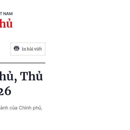
ỆT NAM
phủ
In bài viết
phủ, Thủ
26
hành của Chính phủ,