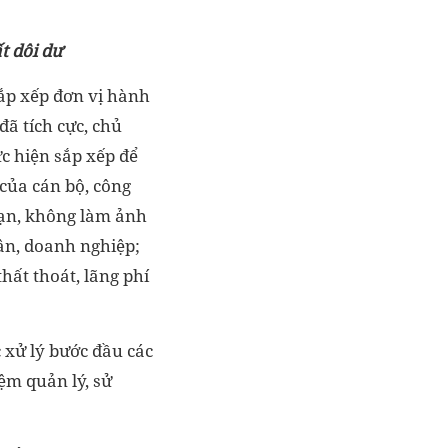
t dôi dư
sắp xếp đơn vị hành
đã tích cực, chủ
ực hiện sắp xếp để
của cán bộ, công
oạn, không làm ảnh
dân, doanh nghiệp;
thất thoát, lãng phí
 xử lý bước đầu các
iệm quản lý, sử