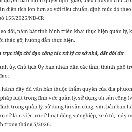
m quyền ban hành quyết định giao, điều chuyển cho cơ q
n diện tích lớn hơn so với tiêu chuẩn, định mức đó theo
 số 155/2025/NĐ-CP.
o dõi, nắm bắt tình hình triển khai thực hiện quản lý, k
hời tháo gỡ, hướng dẫn thực hiện.
h trực tiếp chỉ đạo công tác xử lý cơ sở nhà, đất dôi dư
thành ủy, Chủ tịch Ủy ban nhân dân các tỉnh, thành phố t
đạo:
 hành đầy đủ văn bản thuộc thẩm quyền của địa phương
háp luật trong lĩnh vực quản lý, sử dụng tài sản công 
ịnh trong quản lý, sử dụng tài sản công; văn bản ban h
ụ sở làm việc, cơ sở hoạt động sự nghiệp, xe ô tô, máy m
nh trong tháng 5/2026.