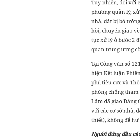
Tuy nhiên, đối với 
phương quản lý, xử 
nhà, đất bị bỏ trốn
hồi, chuyển giao về
tục xử lý ở bước 2 
quan trung ương còn
Tại Công văn số 12
hiện Kết luận Phiê
phí, tiêu cực và T
phòng chống tham nh
Lâm đã giao Đảng ủy
với các cơ sở nhà, 
thiết), không để hư
Người đứng đầu các 