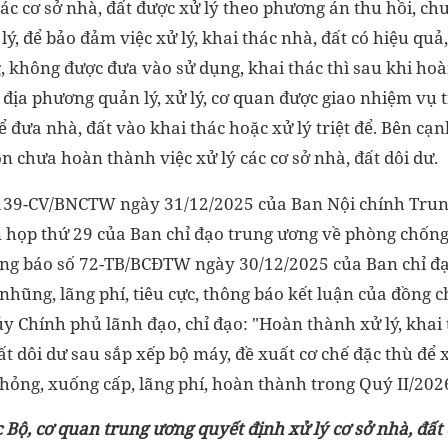
các cơ sở nhà, đất được xử lý theo phương án thu hồi, ch
lý, để bảo đảm việc xử lý, khai thác nhà, đất có hiệu quả
g, không được đưa vào sử dụng, khai thác thì sau khi ho
 địa phương quản lý, xử lý, cơ quan được giao nhiệm vụ t
để đưa nhà, đất vào khai thác hoặc xử lý triệt để. Bên cạn
 chưa hoàn thành việc xử lý các cơ sở nhà, đất dôi dư.
139-CV/BNCTW ngày 31/12/2025 của Ban Nội chính Trung
n họp thứ 29 của Ban chỉ đạo trung ương về phòng chốn
hông báo số 72-TB/BCĐTW ngày 30/12/2025 của Ban chỉ đ
ũng, lãng phí, tiêu cực, thông báo kết luận của đồng ch
 Chính phủ lãnh đạo, chỉ đạo: "Hoàn thành xử lý, khai 
đất dôi dư sau sắp xếp bộ máy, đề xuất cơ chế đặc thù để 
 hỏng, xuống cấp, lãng phí, hoàn thành trong Quý II/202
Bộ, cơ quan trung ương quyết định xử lý cơ sở nhà, đất