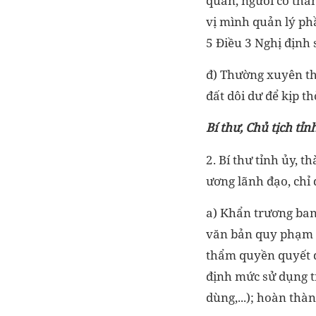
quan, người có thẩ
vị mình quản lý phầ
5 Điều 3 Nghị định
đ) Thường xuyên the
đất dôi dư để kịp t
Bí thư, Chủ tịch tỉn
2. Bí thư tỉnh ủy, 
ương lãnh đạo, chỉ 
a) Khẩn trương ban
văn bản quy phạm p
thẩm quyền quyết đ
định mức sử dụng tr
dùng,...); hoàn thà