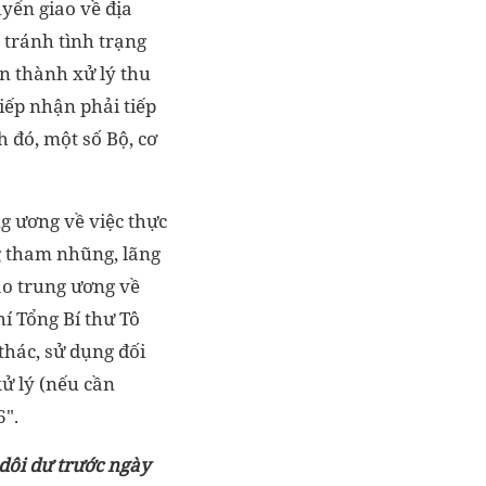
uyển giao về địa
, tránh tình trạng
àn thành xử lý thu
iếp nhận phải tiếp
h đó, một số Bộ, cơ
 ương về việc thực
g tham nhũng, lãng
ạo trung ương về
í Tổng Bí thư Tô
thác, sử dụng đối
xử lý (nếu cần
6".
 dôi dư trước ngày