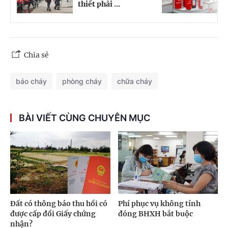
thiết phải ...
n
Chia sẻ
báo cháy
phòng cháy
chữa cháy
BÀI VIẾT CÙNG CHUYÊN MỤC
Đất có thông báo thu hồi có
Phí phục vụ không tính
được cấp đổi Giấy chứng
đóng BHXH bắt buộc
nhận?