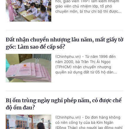
hỏi, giáo viên THPT làm kiêm nhiệm
giáo viên chủ nhiệm lớp, tổ phó
chuyên môn, bí thư chi bộ thì được...
Đất nhận chuyển nhượng lâu năm, mất giấy tờ
gốc: Làm sao để cấp sổ?
(Chinhphu.vn) - Từ năm 1996 đến
năm 2000, bà Trần Thị Ái Ngọc
(TPHCM) nhận chuyển nhượng
quyền sử dụng đất từ 05 hộ dân...
Bị ốm trùng ngày nghỉ phép năm, có được chế
độ ốm đau?
(Chinhphu.vn) - Do đơn hàng không
có nên công ty của bà Kim Ngân
(Đồng Tháp) cho người lao động nghỉ