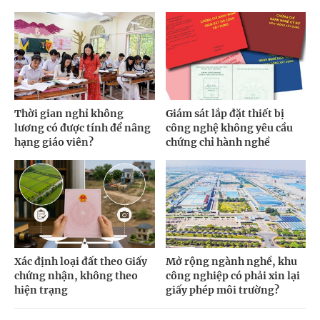
Thời gian nghỉ không
Giám sát lắp đặt thiết bị
lương có được tính để nâng
công nghệ không yêu cầu
hạng giáo viên?
chứng chỉ hành nghề
Xác định loại đất theo Giấy
Mở rộng ngành nghề, khu
chứng nhận, không theo
công nghiệp có phải xin lại
hiện trạng
giấy phép môi trường?