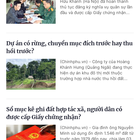
Hữu Khánh (Hà Nội) đã hoàn thành
thủ tục đăng ký nghĩa vụ quân sự lần
đầu và được cấp Giấy chứng nhận...
Dự án có rừng, chuyển mục đích trước hay thu
hồi trước?
(Chinhphu.vn) - Công ty của Hoàng
Khánh Hưng (Quảng Ngãi) đang thực
hiện dự án khu đô thị mới thuộc
trường hợp nhà nước thu hồi đất...
Sổ mục kê ghi đất hợp tác xã, người dân có
được cấp Giấy chứng nhận?
(Chinhphu.vn) - Gia đình ông Nguyễn
Minh sử dụng ổn định 1.546 m² đất từ
trước năm 1979 đến nay, chia làm 03