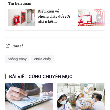
Tin liên quan
Điều kiện về
Đ
phòng cháy đối với
d
nhà ở kết ...
t
Chia sẻ
phòng cháy
chữa cháy
BÀI VIẾT CÙNG CHUYÊN MỤC