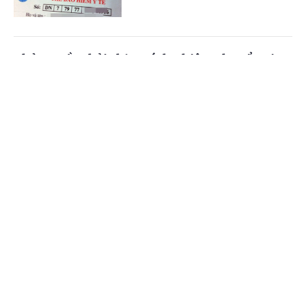
Chủ nguồn thải chịu trách nhiệm chuyển giao
chất thải
Cổng TTĐT Chính phủ
English
中文
(Chinhphu.vn) - Công ty ông Nguyễn
Đức Thịnh (Gia Lai) có lượng bao
Trang chủ
Media
Tin nóng
Thông tin
cước (polypropylene) thải ra từ quá
trình nhận hàng nguyên liệu của...
Chuyên mục
Chế độ giảm định mức tiết dạy đối với giáo
CHÍNH TRỊ
KINH TẾ
viên kiêm nhiệm
VĂN HÓA
XÃ HỘI
(Chinhphu.vn) - Bà Nguyễn Thị
Phương Anh (TPHCM) là giáo viên
KHOA GIÁO
QUỐC TẾ
tiểu học, làm chủ nhiệm lớp, kiêm
nhiệm Trưởng Ban Thanh tra nhân...
GÓP Ý HIẾN KẾ