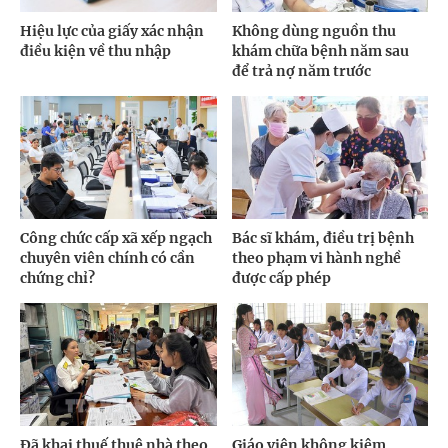
Hiệu lực của giấy xác nhận
Không dùng nguồn thu
điều kiện về thu nhập
khám chữa bệnh năm sau
để trả nợ năm trước
Công chức cấp xã xếp ngạch
Bác sĩ khám, điều trị bệnh
chuyên viên chính có cần
theo phạm vi hành nghề
chứng chỉ?
được cấp phép
Đã khai thuế thuê nhà theo
Giáo viên không kiêm