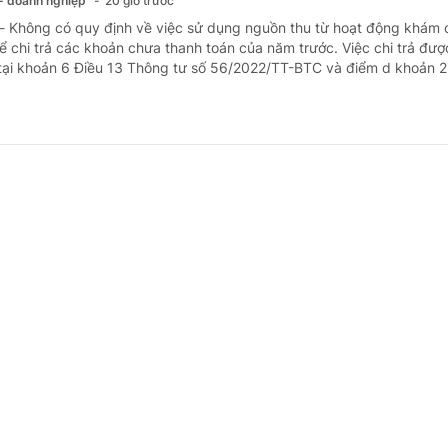
 - doanh nghiệp
20 giờ trước
 - Không có quy định về việc sử dụng nguồn thu từ hoạt động khám
 chi trả các khoản chưa thanh toán của năm trước. Việc chi trả đượ
tại khoản 6 Điều 13 Thông tư số 56/2022/TT-BTC và điểm d khoản 2 
 cấp xã xếp ngạch chuyên viên chính có cần
 - doanh nghiệp
21 giờ trước
 - Nghị định số 171/2025/NĐ-CP ngày 30/6/2025 của Chính phủ quy
 công chức không quy định về chứng chỉ chương trình bồi dưỡng kiế
nhà nước theo tiêu chuẩn ngạch công chức mà quy định chứng chỉ c
ám, điều trị bệnh theo phạm vi hành nghề đư