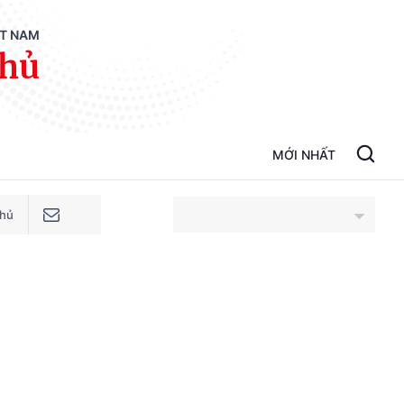
ỆT NAM
phủ
MỚI NHẤT
phủ
An Giang
Bắc Ninh
Cao Bằng