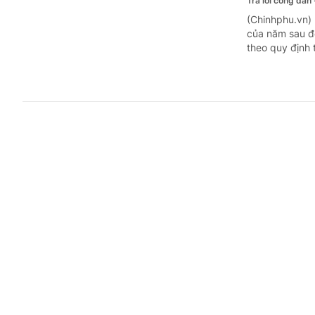
Trả lời công dân
(Chinhphu.vn)
của năm sau để
theo quy định 
Công chức
chỉ?
Trả lời công dân
(Chinhphu.vn)
tạo, bồi dưỡng
năng quản lý 
Bác sĩ kh