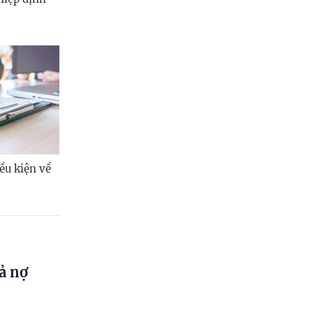
ều kiện về
ả nợ