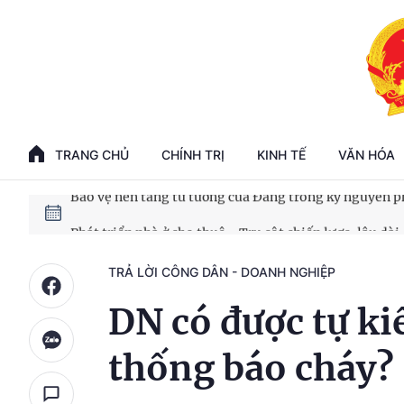
Phát triển kinh tế nhà nước trong kỷ nguyên mới
100 ngày xử lý các điểm nghẽn về chuyển đổi số
TRANG CHỦ
CHÍNH TRỊ
KINH TẾ
VĂN HÓA
Phát triển nhà ở cho thuê - Trụ cột chiến lược, lâu dài
Phát triển kinh tế nhà nước trong kỷ nguyên mới
TRẢ LỜI CÔNG DÂN - DOANH NGHIỆP
DN có được tự ki
thống báo cháy?