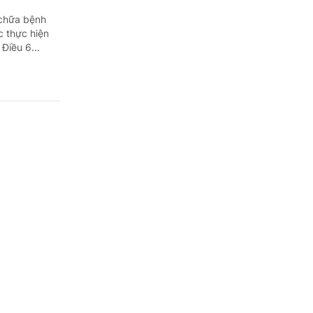
 chữa bệnh
c thực hiện
Điều 6...
 chứng
 định về đào
n thức, kỹ
hương...
ợc cấp