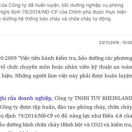
 của Công ty đã huấn luyện, bồi dưỡng nghiệp vụ phòng
4 Nghị định 79/2014/NĐ-CP của Chính phủ được thực hiện
o dưỡng hệ thống báo cháy và chữa cháy tự động.
23/11/2018
10:0
90:2009 "Việc tiến hành kiểm tra, bảo dưỡng các phươn
c tổ chức chuyên môn hoặc nhân viên kỹ thuật an toà
c hiện. Những người làm việc này phải được huấn luyệ
nghị của doanh nghiệp
, Công ty TNHH TUV RHEINLAN
 Công ty được tập huấn, đào tạo phòng cháy, chữa chá
hị định 79/2014/NĐ-CP có đủ năng lực như Điều 4.8 củ
ảo dưỡng bình chữa cháy (Bình bột và CO2) và kiểm tra