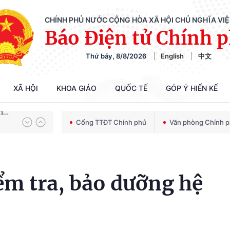
CHÍNH PHỦ NƯỚC CỘNG HÒA XÃ HỘI CHỦ NGHĨA VI
Báo Điện tử Chính 
Thứ bảy, 8/8/2026
English
中文
Chiến dịch 500 ngày đêm tìm kiếm, quy tập và xác định danh tính hài cốt liệt sĩ
XÃ HỘI
KHOA GIÁO
QUỐC TẾ
GÓP Ý HIẾN KẾ
Bảo vệ nền tảng tư tưởng của Đảng trong kỷ nguyên phát triển mới
Cổng TTĐT Chính phủ
Văn phòng Chính 
Chiến dịch 500 ngày đêm tìm kiếm, quy tập và xác định danh tính hài cốt liệt sĩ
ểm tra, bảo dưỡng hệ