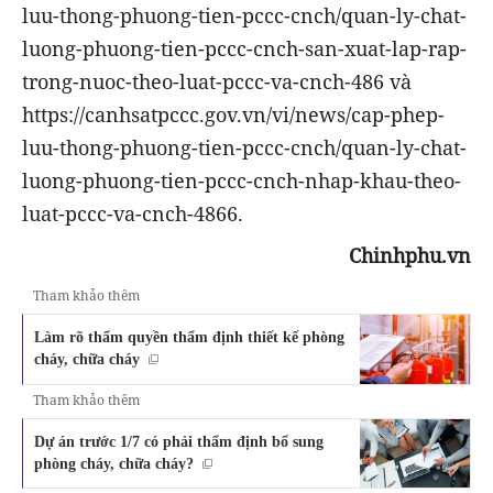
luu-thong-phuong-tien-pccc-cnch/quan-ly-chat-
luong-phuong-tien-pccc-cnch-san-xuat-lap-rap-
trong-nuoc-theo-luat-pccc-va-cnch-486
và
https://canhsatpccc.gov.vn/vi/news/cap-phep-
luu-thong-phuong-tien-pccc-cnch/quan-ly-chat-
luong-phuong-tien-pccc-cnch-nhap-khau-theo-
luat-pccc-va-cnch-4866.
Chinhphu.vn
Tham khảo thêm
Làm rõ thẩm quyền thẩm định thiết kế phòng
cháy, chữa cháy
Tham khảo thêm
Dự án trước 1/7 có phải thẩm định bổ sung
phòng cháy, chữa cháy?