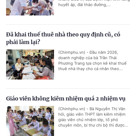
huyết áp, đái tháo đường,...
Đã khai thuế thuê nhà theo quy định cũ, có
phải làm lại?
(Chinhphu.vn) - Đầu năm 2026,
doanh nghiệp của bà Trần Thái
Phương Trang lựa chọn kê khai thuế
thuê nhà thay cho cá nhân theo...
Giáo viên không kiêm nhiệm quá 2 nhiệm vụ
(Chinhphu.vn) - Bà Nguyễn Thị Vân
hỏi, giáo viên THPT làm kiêm nhiệm
giáo viên chủ nhiệm lớp, tổ phó
chuyên môn, bí thư chi bộ thì được...