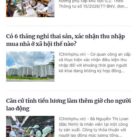
hưởng phụ cấp khu vực 0,2. Theo
Thông tư số 15/2026/TT-BNV, đơn...
Có 6 tháng nghỉ thai sản, xác nhận thu nhập
mua nhà ở xã hội thế nào?
(Chinhphu.vn) - Cơ quan công an cấp
xã thực hiện xác nhận điều kiện thu
nhập đối với khoảng thời gian người
kê khai đang không ký hợp đồng...
Căn cứ tính tiền lương làm thêm giờ cho người
lao động
(Chinhphu.vn) - Bà Nguyễn Thị Loan
(Bắc Ninh) là nhân viên tại một công
ty sản xuất. Công ty thỏa thuận với
người lao động mức lương tổng...