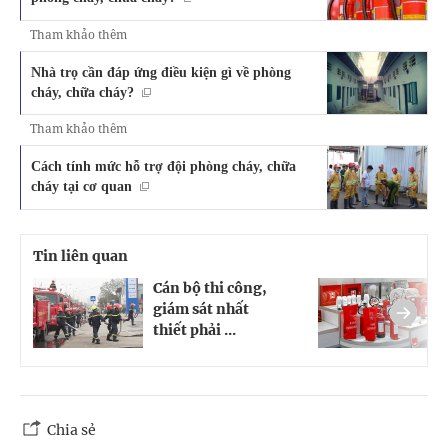
Tham khảo thêm
Nhà trọ cần đáp ứng điều kiện gì về phòng
cháy, chữa cháy?
Tham khảo thêm
Cách tính mức hỗ trợ đội phòng cháy, chữa
cháy tại cơ quan
Tin liên quan
Cán bộ thi công,
Q
giám sát nhất
g
thiết phải ...
n
Chia sẻ