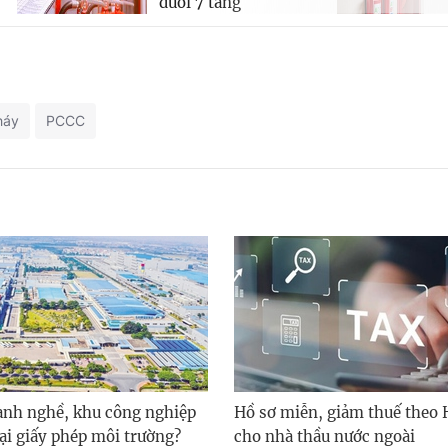
dưới 7 tầng
háy
PCCC
nh nghề, khu công nghiệp
Hồ sơ miễn, giảm thuế theo 
lại giấy phép môi trường?
cho nhà thầu nước ngoài