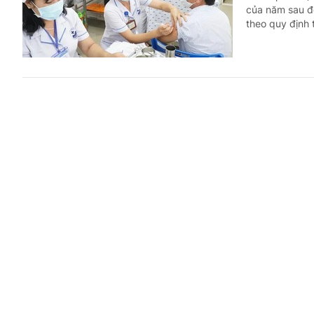
của năm sau để
theo quy định 
Công chức
chỉ?
Trả lời công dân
(Chinhphu.vn)
tạo, bồi dưỡng
năng quản lý 
Bác sĩ kh
phép