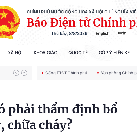
CHÍNH PHỦ NƯỚC CỘNG HÒA XÃ HỘI CHỦ NGHĨA VI
Báo Điện tử Chính 
Thứ bảy, 8/8/2026
English
中文
Chiến dịch 500 ngày đêm tìm kiếm, quy tập và xác định danh tính hài cốt liệt sĩ
XÃ HỘI
KHOA GIÁO
QUỐC TẾ
GÓP Ý HIẾN KẾ
Bảo vệ nền tảng tư tưởng của Đảng trong kỷ nguyên phát triển mới
Cổng TTĐT Chính phủ
Văn phòng Chính 
Chiến dịch 500 ngày đêm tìm kiếm, quy tập và xác định danh tính hài cốt liệt sĩ
có phải thẩm định bổ
, chữa cháy?