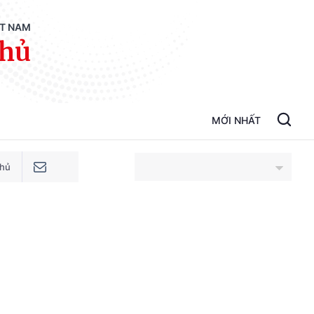
ỆT NAM
phủ
MỚI NHẤT
phủ
An Giang
Bắc Ninh
Cao Bằng