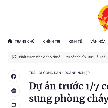
Phát triển kinh tế nhà nước trong kỷ nguyên mới
100 ngày xử lý các điểm nghẽn về chuyển đổi số
TRANG CHỦ
CHÍNH TRỊ
KINH TẾ
VĂN HÓA
Phát triển nhà ở cho thuê - Trụ cột chiến lược, lâu dài
Phát triển kinh tế nhà nước trong kỷ nguyên mới
TRẢ LỜI CÔNG DÂN - DOANH NGHIỆP
Dự án trước 1/7 
sung phòng cháy