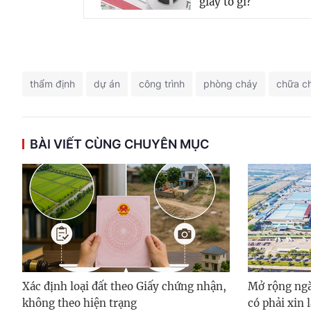
giấy tờ gì?
thẩm định
dự án
công trình
phòng cháy
chữa c
BÀI VIẾT CÙNG CHUYÊN MỤC
Xác định loại đất theo Giấy chứng nhận,
Mở rộng ngà
không theo hiện trạng
có phải xin 