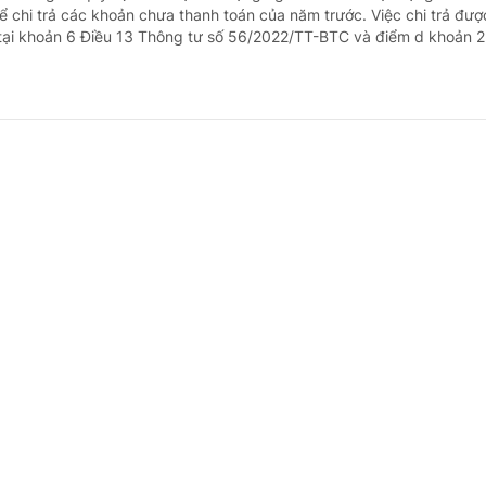
 chi trả các khoản chưa thanh toán của năm trước. Việc chi trả đượ
tại khoản 6 Điều 13 Thông tư số 56/2022/TT-BTC và điểm d khoản 2 
 cấp xã xếp ngạch chuyên viên chính có cần
 - doanh nghiệp
22 giờ trước
 - Nghị định số 171/2025/NĐ-CP ngày 30/6/2025 của Chính phủ quy
 công chức không quy định về chứng chỉ chương trình bồi dưỡng kiế
nhà nước theo tiêu chuẩn ngạch công chức mà quy định chứng chỉ c
ám, điều trị bệnh theo phạm vi hành nghề đư