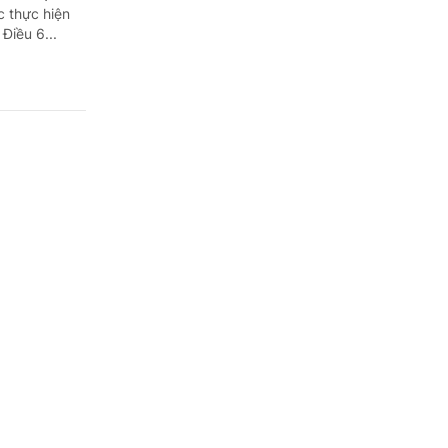
c thực hiện
Điều 6...
 chứng
 định về đào
n thức, kỹ
hương...
ợc cấp