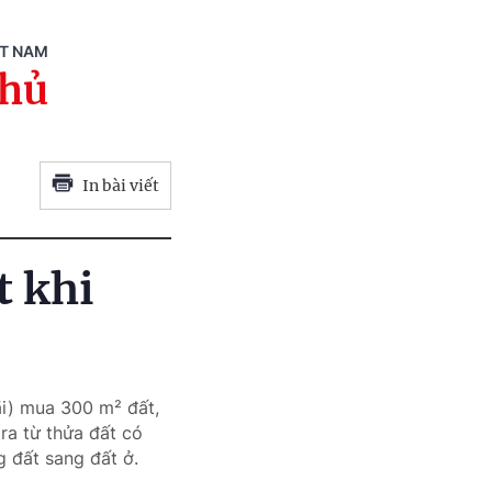
ỆT NAM
phủ
In bài viết
t khi
i) mua 300 m² đất,
ra từ thửa đất có
g đất sang đất ở.