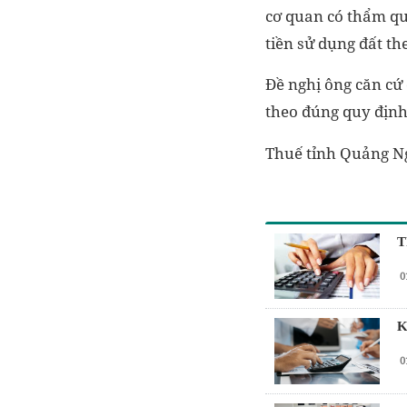
cơ quan có thẩm qu
tiền sử dụng đất t
Đề nghị ông căn cứ 
theo đúng quy định
Thuế tỉnh Quảng Ngã
T
0
K
0