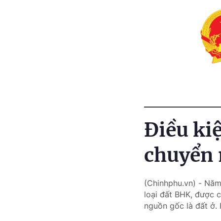
Điều ki
chuyển 
(Chinhphu.vn) - Nă
loại đất BHK, được 
nguồn gốc là đất ở.