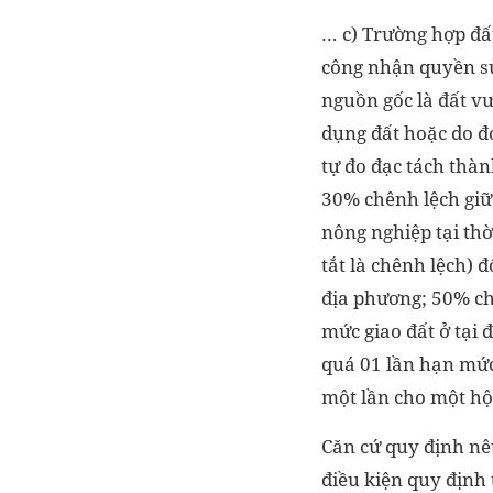
… c) Trường hợp đất
công nhận quyền sử
nguồn gốc là đất v
dụng đất hoặc do đ
tự đo đạc tách thàn
30% chênh lệch giữa
nông nghiệp tại th
tắt là chênh lệch) 
địa phương; 50% ch
mức giao đất ở tại
quá 01 lần hạn mức 
một lần cho một hộ 
Căn cứ quy định nêu
điều kiện quy định