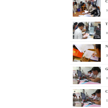
C
1
T
0
N
2
G
1
C
1