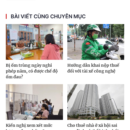
BÀI VIẾT CÙNG CHUYÊN MỤC
Bị ốm trùng ngày nghỉ
Hướng dẫn khai nộp thuế
phép năm, có được chế độ
đối với tài xế công nghệ
ốm đau?
Kiến nghị xem xét mức
Cho thuê nhà ở xã hội sai