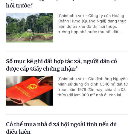
hồi trước?
(Chinhphu.vn) - Công ty của Hoàng
Khánh Hưng (Quảng Ngãi) đang thực
hiện dự án khu đô thị mới thuộc
trường hợp nhà nước thu hồi đất...
Sổ mục kê ghi đất hợp tác xã, người dân có
được cấp Giấy chứng nhận?
(Chinhphu.vn) - Gia đình ông Nguyễn
Minh sử dụng ổn định 1.546 m² đất từ
trước năm 1979 đến nay, chia làm 03
thửa (đã làm 900 m² nhà ở, còn lại...
Có thể mua nhà ở xã hội ngoài tỉnh nếu đủ
điều kiện