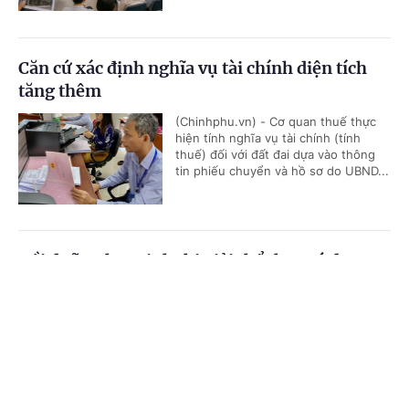
Căn cứ xác định nghĩa vụ tài chính diện tích
tăng thêm
(Chinhphu.vn) - Cơ quan thuế thực
hiện tính nghĩa vụ tài chính (tính
thuế) đối với đất đai dựa vào thông
tin phiếu chuyển và hồ sơ do UBND...
Bồi dưỡng học sinh thi giải thể thao có được
quy đổi tiết dạy?
Cổng TTĐT Chính phủ
English
中文
(Chinhphu.vn) - Bà Thanh Thủy là
giáo viên Giáo dục thể chất cấp
Trang chủ
Media
Tin nóng
Thông tin
THCS, được phân công bồi dưỡng đội
tuyển học sinh giỏi thể dục thể...