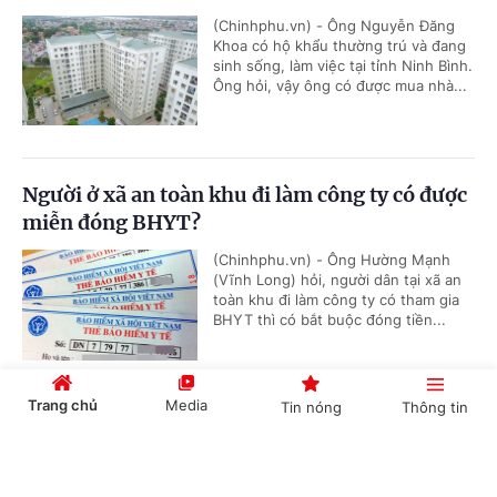
(Chinhphu.vn) - Ông Nguyễn Đăng
Khoa có hộ khẩu thường trú và đang
sinh sống, làm việc tại tỉnh Ninh Bình.
Ông hỏi, vậy ông có được mua nhà...
Người ở xã an toàn khu đi làm công ty có được
miễn đóng BHYT?
(Chinhphu.vn) - Ông Hường Mạnh
(Vĩnh Long) hỏi, người dân tại xã an
toàn khu đi làm công ty có tham gia
BHYT thì có bắt buộc đóng tiền...
Trang chủ
Media
Tin nóng
Thông tin
Chủ nguồn thải chịu trách nhiệm chuyển giao
chất thải
Cổng TTĐT Chính phủ
English
中文
(Chinhphu.vn) - Công ty ông Nguyễn