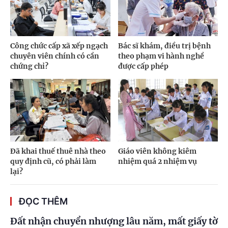
Công chức cấp xã xếp ngạch
Bác sĩ khám, điều trị bệnh
chuyên viên chính có cần
theo phạm vi hành nghề
chứng chỉ?
được cấp phép
Đã khai thuế thuê nhà theo
Giáo viên không kiêm
quy định cũ, có phải làm
nhiệm quá 2 nhiệm vụ
lại?
ĐỌC THÊM
Đất nhận chuyển nhượng lâu năm, mất giấy tờ