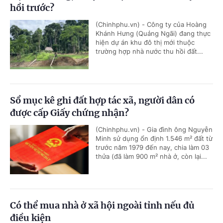
hồi trước?
(Chinhphu.vn) - Công ty của Hoàng
Khánh Hưng (Quảng Ngãi) đang thực
hiện dự án khu đô thị mới thuộc
trường hợp nhà nước thu hồi đất...
Sổ mục kê ghi đất hợp tác xã, người dân có
được cấp Giấy chứng nhận?
(Chinhphu.vn) - Gia đình ông Nguyễn
Minh sử dụng ổn định 1.546 m² đất từ
trước năm 1979 đến nay, chia làm 03
thửa (đã làm 900 m² nhà ở, còn lại...
Có thể mua nhà ở xã hội ngoài tỉnh nếu đủ
điều kiện