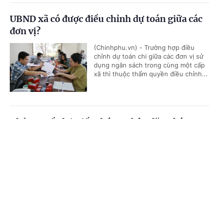
UBND xã có được điều chỉnh dự toán giữa các
đơn vị?
(Chinhphu.vn) - Trường hợp điều
chỉnh dự toán chi giữa các đơn vị sử
dụng ngân sách trong cùng một cấp
xã thì thuộc thẩm quyền điều chỉnh...
Thủ tục cấp lại Giấy chứng nhận đăng ký
nghĩa vụ quân sự
Cổng TTĐT Chính phủ
English
中文
(Chinhphu.vn) - Trước đây, ông Khuất
Hữu Khánh (Hà Nội) đã hoàn thành
Trang chủ
Media
Tin nóng
Thông tin
thủ tục đăng ký nghĩa vụ quân sự lần
đầu và được cấp Giấy chứng nhận...
Chuyên mục