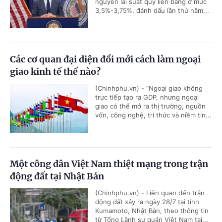
nguyên lãi suất quỹ liên bang ở mức
3,5%-3,75%, đánh dấu lần thứ năm...
Các cơ quan đại diện đổi mới cách làm ngoại
giao kinh tế thế nào?
(Chinhphu.vn) - “Ngoại giao không
trực tiếp tạo ra GDP, nhưng ngoại
giao có thể mở ra thị trường, nguồn
vốn, công nghệ, tri thức và niềm tin...
Một công dân Việt Nam thiệt mạng trong trận
động đất tại Nhật Bản
(Chinhphu.vn) - Liên quan đến trận
động đất xảy ra ngày 28/7 tại tỉnh
Kumamoto, Nhật Bản, theo thông tin
từ Tổng Lãnh sự quán Việt Nam tại...