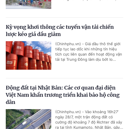
Kỳ vọng khơi thông các tuyến vận tải chiến
lược kéo giá dầu giảm
(Chinhphu.vn) - Giá dầu thô thế giới
tiếp tục lao dốc khi những tín hiệu
tích cực liên quan đến hoạt động vận
tải tại Trung Đông làm dịu bớt lo...
Động đất tại Nhật Bản: Các cơ quan đại diện
Việt Nam khẩn trương triển khai bảo hộ công
dân
(Chinhphu.vn) - Vào khoảng 16h27’
ngày 28/7, một trận động đất có
cường độ khoảng 7 độ Richter đã xảy
ra tại tỉnh Kumamoto, Nhật Bản, gây...