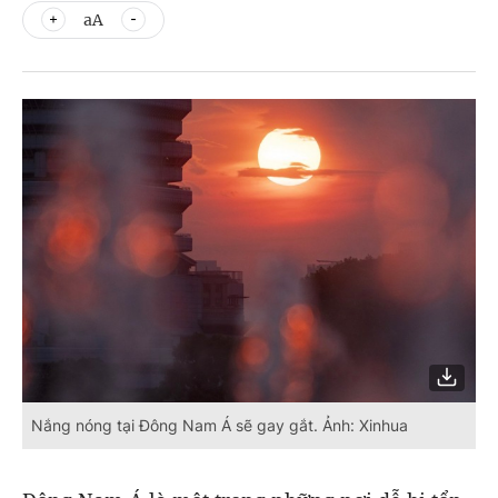
aA
Nắng nóng tại Đông Nam Á sẽ gay gắt. Ảnh: Xinhua