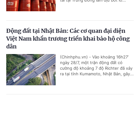
tải tại Trung Đông làm dịu bớt lo...
Động đất tại Nhật Bản: Các cơ quan đại diện
Việt Nam khẩn trương triển khai bảo hộ công
dân
(Chinhphu.vn) - Vào khoảng 16h27’
ngày 28/7, một trận động đất có
cường độ khoảng 7 độ Richter đã xảy
ra tại tỉnh Kumamoto, Nhật Bản, gây...
Tám khoảng trống và 4 giải pháp chính từ
Cổng TTĐT Chính phủ
English
中文
Chiến lược dữ liệu lớn quốc gia đầu tiên của
Thái Lan
Trang chủ
Media
Tin nóng
Thông tin
(Chinhphu.vn) - Ngày 27/7, Nội các
Thái Lan đã thông qua dự thảo Chiến