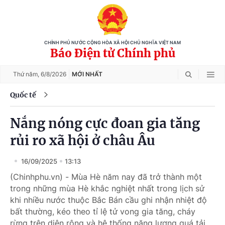
CHÍNH PHỦ NƯỚC CỘNG HÒA XÃ HỘI CHỦ NGHĨA VIỆT NAM
Báo Điện tử Chính phủ
Thứ năm,
6/8/2026
MỚI NHẤT
Quốc tế
Nắng nóng cực đoan gia tăng
rủi ro xã hội ở châu Âu
16/09/2025
13:13
(Chinhphu.vn) - Mùa Hè năm nay đã trở thành một
trong những mùa Hè khắc nghiệt nhất trong lịch sử
khi nhiều nước thuộc Bắc Bán cầu ghi nhận nhiệt độ
bất thường, kéo theo tỉ lệ tử vong gia tăng, cháy
rừng trên diện rộng và hệ thống năng lượng quá tải.