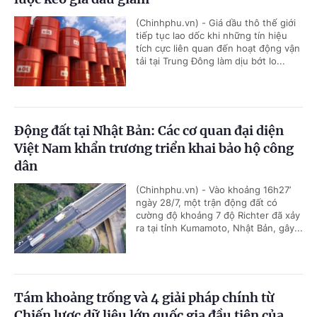
(Chinhphu.vn) - Giá dầu thô thế giới
tiếp tục lao dốc khi những tín hiệu
tích cực liên quan đến hoạt động vận
tải tại Trung Đông làm dịu bớt lo...
Động đất tại Nhật Bản: Các cơ quan đại diện
Việt Nam khẩn trương triển khai bảo hộ công
dân
(Chinhphu.vn) - Vào khoảng 16h27’
ngày 28/7, một trận động đất có
cường độ khoảng 7 độ Richter đã xảy
ra tại tỉnh Kumamoto, Nhật Bản, gây...
Tám khoảng trống và 4 giải pháp chính từ
Chiến lược dữ liệu lớn quốc gia đầu tiên của