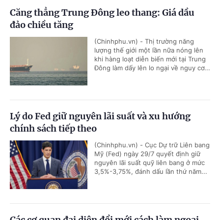
Căng thẳng Trung Đông leo thang: Giá dầu
đảo chiều tăng
(Chinhphu.vn) - Thị trường năng
lượng thế giới một lần nữa nóng lên
khi hàng loạt diễn biến mới tại Trung
Đông làm dấy lên lo ngại về nguy cơ...
Lý do Fed giữ nguyên lãi suất và xu hướng
chính sách tiếp theo
(Chinhphu.vn) - Cục Dự trữ Liên bang
Mỹ (Fed) ngày 29/7 quyết định giữ
nguyên lãi suất quỹ liên bang ở mức
3,5%-3,75%, đánh dấu lần thứ năm...
Các cơ quan đại diện đổi mới cách làm ngoại