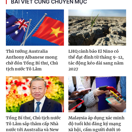
BÀI VIẾT CÙNG CHUYÊN MỤC
Thủ tướng Australia
LHQ cảnh báo El Nino có
Anthony Albanese mong
thể đạt đỉnh từ tháng 9-12,
chờ đón Tổng Bí thư, Chủ
tác động kéo dài sang năm
tịch nước Tô Lâm
2027
Tổng Bí thư, Chủ tịch nước
Malaysia áp dụng xác minh
Tô Lâm sắp thăm cấp Nhà
độ tuổi khi đăng ký mạng
nước tới Australia và New
xã hội, cấm người dưới 16