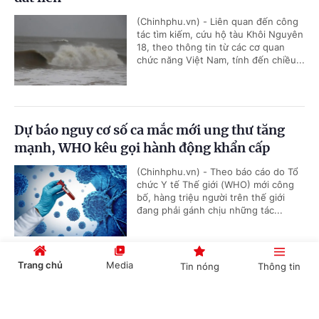
(Chinhphu.vn) - Liên quan đến công
tác tìm kiếm, cứu hộ tàu Khôi Nguyên
18, theo thông tin từ các cơ quan
chức năng Việt Nam, tính đến chiều...
Dự báo nguy cơ số ca mắc mới ung thư tăng
mạnh, WHO kêu gọi hành động khẩn cấp
(Chinhphu.vn) - Theo báo cáo do Tổ
chức Y tế Thế giới (WHO) mới công
bố, hàng triệu người trên thế giới
đang phải gánh chịu những tác...
Trang chủ
Media
Tin nóng
Thông tin
Ứng phó lạm phát do giá năng lượng tăng,
Singapore tiếp tục thắt chặt chính sách tiền tệ
Cổng TTĐT Chính phủ
English
中文