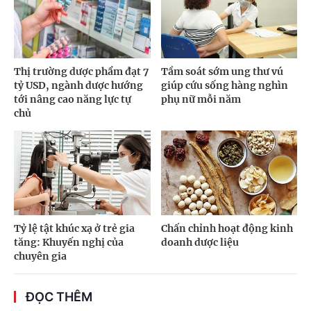
Thị trường dược phẩm đạt 7
Tầm soát sớm ung thư vú
tỷ USD, ngành dược hướng
giúp cứu sống hàng nghìn
tới nâng cao năng lực tự
phụ nữ mỗi năm
chủ
Tỷ lệ tật khúc xạ ở trẻ gia
Chấn chỉnh hoạt động kinh
tăng: Khuyến nghị của
doanh dược liệu
chuyên gia
ĐỌC THÊM