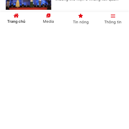
Trang chủ
Media
Tin nóng
Thông tin
Đưa tri thức điều trị đột quỵ thế giới đến Đồng
bằng sông Cửu Long
Cổng TTĐT Chính phủ
English
中文
(Chinhphu.vn) - Không chỉ là một
khóa đào tạo y khoa liên tục, Stroke
Intervention School 2026 đang từng
bước đưa Cần Thơ trở thành điểm...
Chuyên mục
Đề xuất chính sách khuyến khích, khen
CHÍNH TRỊ
KINH TẾ
thưởng đối với tập thể, cá nhân thực hiện tốt
công tác dân số
VĂN HÓA
XÃ HỘI
(Chinhphu.vn) - Bộ Y tế đang lấy ý
KHOA GIÁO
QUỐC TẾ
kiến đối với dự thảo Thông tư hướng
dẫn một số nội dung chính sách
GÓP Ý HIẾN KẾ
khuyến khích, khen thưởng, hỗ trợ...