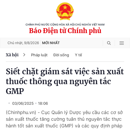
CHÍNH PHỦ NƯỚC CỘNG HÒA XÃ HỘI CHỦ NGHĨA VIỆT NAM
Báo Điện tử Chính phủ
Chủ nhật,
9/8/2026
MỚI NHẤT
Xã hội
Pháp luật
Đời sống
Y tế
Siết chặt giám sát việc sản xuất
thuốc thông qua nguyên tắc
GMP
03/06/2025
18:06
(Chinhphu.vn) - Cục Quản lý Dược yêu cầu các cơ sở
sản xuất thuốc tăng cường tuân thủ nguyên tắc thực
hành tốt sản xuất thuốc (GMP) và các quy định pháp