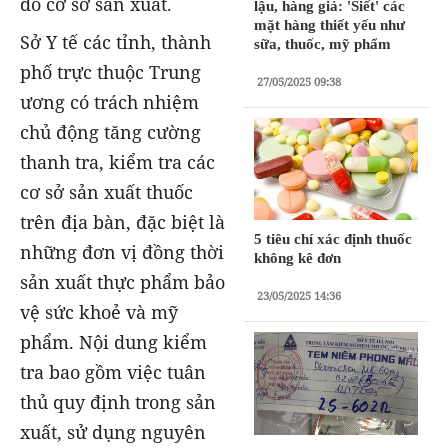
do cơ sở sản xuất.
lậu, hàng giả: 'Siết' các
mặt hàng thiết yếu như
Sở Y tế các tỉnh, thành
sữa, thuốc, mỹ phẩm
phố trực thuộc Trung
27/05/2025 09:38
ương có trách nhiệm
chủ động tăng cường
thanh tra, kiểm tra các
cơ sở sản xuất thuốc
trên địa bàn, đặc biệt là
5 tiêu chí xác định thuốc
những đơn vị đồng thời
không kê đơn
sản xuất thực phẩm bảo
23/05/2025 14:36
vệ sức khoẻ và mỹ
phẩm. Nội dung kiểm
tra bao gồm việc tuân
thủ quy định trong sản
xuất, sử dụng nguyên