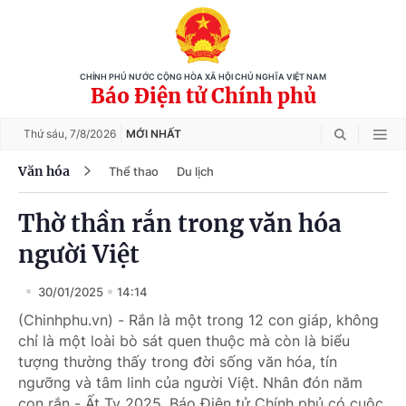
CHÍNH PHỦ NƯỚC CỘNG HÒA XÃ HỘI CHỦ NGHĨA VIỆT NAM
Báo Điện tử Chính phủ
Thứ sáu,
7/8/2026
MỚI NHẤT
Văn hóa
Thể thao
Du lịch
Thờ thần rắn trong văn hóa
người Việt
30/01/2025
14:14
(Chinhphu.vn) - Rắn là một trong 12 con giáp, không
chỉ là một loài bò sát quen thuộc mà còn là biểu
tượng thường thấy trong đời sống văn hóa, tín
ngưỡng và tâm linh của người Việt. Nhân đón năm
con rắn - Ất Tỵ 2025, Báo Điện tử Chính phủ có cuộc