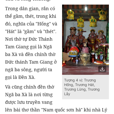
Trong dân gian, rắn có
thể gầm, thét, trong khi
đó, nghĩa của "Hống" và
"Hát" là "gầm" và "thét".
Nơi thờ tự Đức Thánh
Tam Giang gọi là Ngã
ba Xà và đền chính thờ
Đức thánh Tam Giang ở
ngã ba sông, người ta
gọi là Đền Xà.
Tượng 4 vị: Trương
Hống, Trương Hát,
Và cũng chính đền thờ
Trương Lừng, Trương
Ngã ba Xà là nơi từng
Lẫy
được lưu truyền vang
lên bài thơ thần "Nam quốc sơn hà" khi nhà Lý