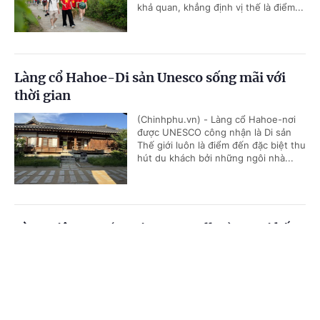
khả quan, khẳng định vị thế là điểm...
Làng cổ Hahoe-Di sản Unesco sống mãi với
thời gian
(Chinhphu.vn) - Làng cổ Hahoe-nơi
được UNESCO công nhận là Di sản
Thế giới luôn là điểm đến đặc biệt thu
hút du khách bởi những ngôi nhà...
Làng Việt Nam (K-Vietnam Valley) – Nơi kết
nối tình hữu nghị gắn bó giữa Việt Nam và
Cổng TTĐT Chính phủ
English
中文
Hàn Quốc
Trang chủ
Media
Tin nóng
Thông tin
(Chinhphu.vn) - Làng Việt Nam (K-
Vietnam Valley) tại huyện Bonghwa
(tỉnh Gyeongbuk) - nơi duy nhất tại