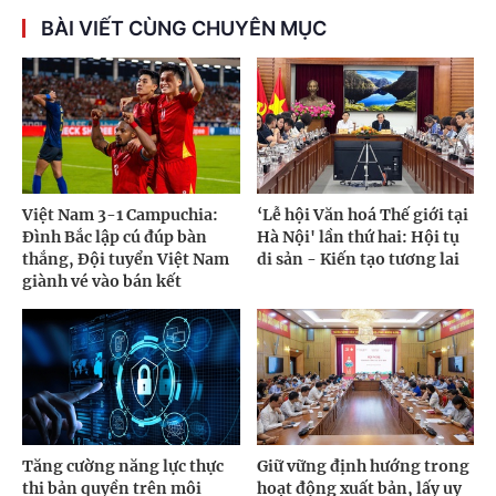
BÀI VIẾT CÙNG CHUYÊN MỤC
Việt Nam 3-1 Campuchia:
‘Lễ hội Văn hoá Thế giới tại
Đình Bắc lập cú đúp bàn
Hà Nội' lần thứ hai: Hội tụ
thắng, Đội tuyển Việt Nam
di sản - Kiến tạo tương lai
giành vé vào bán kết
Tăng cường năng lực thực
Giữ vững định hướng trong
thi bản quyền trên môi
hoạt động xuất bản, lấy uy