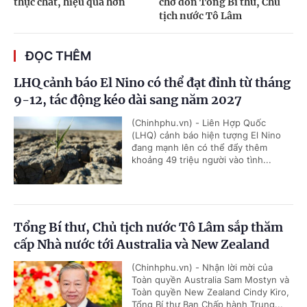
thực chất, hiệu quả hơn
chờ đón Tổng Bí thư, Chủ
tịch nước Tô Lâm
ĐỌC THÊM
LHQ cảnh báo El Nino có thể đạt đỉnh từ tháng
9-12, tác động kéo dài sang năm 2027
(Chinhphu.vn) - Liên Hợp Quốc
(LHQ) cảnh báo hiện tượng El Nino
đang mạnh lên có thể đẩy thêm
khoảng 49 triệu người vào tình...
Tổng Bí thư, Chủ tịch nước Tô Lâm sắp thăm
cấp Nhà nước tới Australia và New Zealand
(Chinhphu.vn) - Nhận lời mời của
Toàn quyền Australia Sam Mostyn và
Toàn quyền New Zealand Cindy Kiro,
Tổng Bí thư Ban Chấp hành Trung...