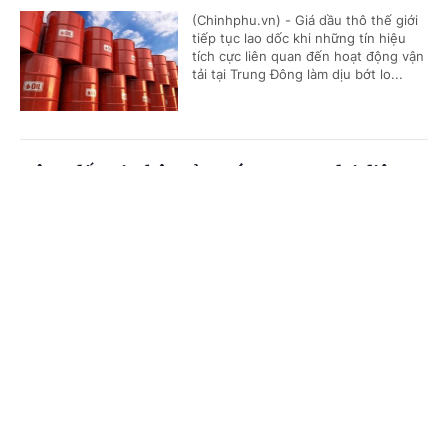
(Chinhphu.vn) - Giá dầu thô thế giới
tiếp tục lao dốc khi những tín hiệu
tích cực liên quan đến hoạt động vận
tải tại Trung Đông làm dịu bớt lo...
Động đất tại Nhật Bản: Các cơ quan đại diện
Việt Nam khẩn trương triển khai bảo hộ công
Cổng TTĐT Chính phủ
English
中文
dân
Trang chủ
Media
Tin nóng
Thông tin
(Chinhphu.vn) - Vào khoảng 16h27’
ngày 28/7, một trận động đất có
cường độ khoảng 7 độ Richter đã xảy
ra tại tỉnh Kumamoto, Nhật Bản, gây...
Chuyên mục
CHÍNH TRỊ
KINH TẾ
Tám khoảng trống và 4 giải pháp chính từ
Chiến lược dữ liệu lớn quốc gia đầu tiên của
VĂN HÓA
XÃ HỘI