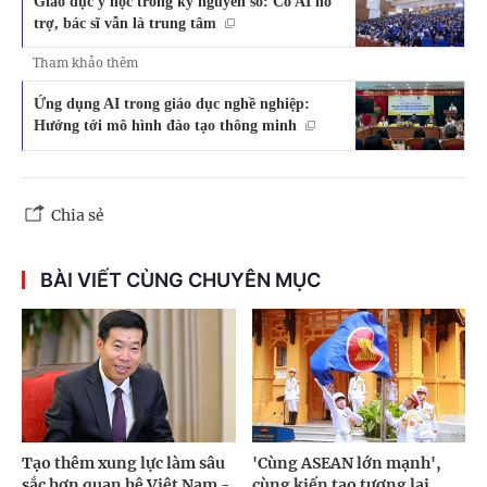
Giáo dục y học trong kỷ nguyên số: Có AI hỗ
trợ, bác sĩ vẫn là trung tâm
Tham khảo thêm
Ứng dụng AI trong giáo dục nghề nghiệp:
Hướng tới mô hình đào tạo thông minh
Chia sẻ
BÀI VIẾT CÙNG CHUYÊN MỤC
Tạo thêm xung lực làm sâu
'Cùng ASEAN lớn mạnh',
sắc hơn quan hệ Việt Nam -
cùng kiến tạo tương lai