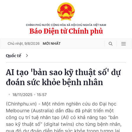
CHÍNH PHỦ NƯỚC CỘNG HÒA XÃ HỘI CHỦ NGHĨA VIỆT NAM
Báo Điện tử Chính phủ
Chủ nhật,
9/8/2026
MỚI NHẤT
Quốc tế
AI tạo 'bản sao kỹ thuật số' dự
đoán sức khỏe bệnh nhân
18/11/2025
15:57
(Chinhphu.vn) - Một nhóm nghiên cứu do Đại học
Melbourne (Australia) dẫn đầu đã phát triển một
công cụ trí tuệ nhân tạo (AI) có khả năng tạo “bản
sao kỹ thuật số” (digital twins) cho từng bệnh nhân,
qua đó dự đoán diễn biến sức khỏe trong tương lai.