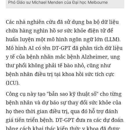
Phó Giáo sư Michael Menden của Đại học Melbourne
Các nhà nghiên cứu đã sử dụng ba bộ dữ liệu
chứa hàng nghìn hồ sơ sức khỏe điện tử để
huấn luyện một mô hình ngôn ngữ lớn (LLM).
Mô hình AI có tên DT-GPT đã phân tích dữ liệu
y tế của bệnh nhân mắc bệnh Alzheimer, ung
thư phổi không phải tế bào nhỏ, cũng như
bệnh nhân điều trị tại khoa hồi sức tích cực
(ICU).
Công cụ này tạo "bản sao kỹ thuật số" cho từng
bệnh nhân và dự báo sự thay đổi sức khỏe của
họ theo thời gian điều trị, qua đó hỗ trợ đánh
giá tiến triển bệnh. DT-GPT đưa ra các dự đoán
bằng cách khai thác kiến thức y khoa đã được