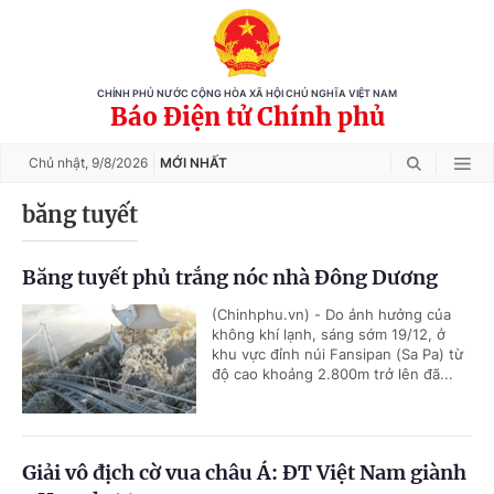
CHÍNH PHỦ NƯỚC CỘNG HÒA XÃ HỘI CHỦ NGHĨA VIỆT NAM
Báo Điện tử Chính phủ
Chủ nhật,
9/8/2026
MỚI NHẤT
băng tuyết
Băng tuyết phủ trắng nóc nhà Đông Dương
(Chinhphu.vn) - Do ảnh hưởng của
không khí lạnh, sáng sớm 19/12, ở
khu vực đỉnh núi Fansipan (Sa Pa) từ
độ cao khoảng 2.800m trở lên đã...
Giải vô địch cờ vua châu Á: ĐT Việt Nam giành