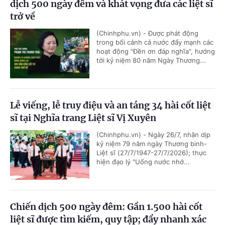
dịch 500 ngày đêm và khát vọng đưa các liệt sĩ
trở về
(Chinhphu.vn) - Được phát động
trong bối cảnh cả nước đẩy mạnh các
hoạt động "Đền ơn đáp nghĩa", hướng
tới kỷ niệm 80 năm Ngày Thương...
Lễ viếng, lễ truy điệu và an táng 34 hài cốt liệt
sĩ tại Nghĩa trang Liệt sĩ Vị Xuyên
(Chinhphu.vn) - Ngày 26/7, nhân dịp
kỷ niệm 79 năm ngày Thương binh-
Liệt sĩ (27/7/1947-27/7/2026); thực
hiện đạo lý "Uống nước nhớ...
Chiến dịch 500 ngày đêm: Gần 1.500 hài cốt
liệt sĩ được tìm kiếm, quy tập; đẩy nhanh xác