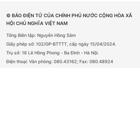
© BÁO ĐIỆN TỬ CỦA CHÍNH PHỦ NƯỚC CỘNG HÒA XÃ
HỘI CHỦ NGHĨA VIỆT NAM
Tổng Biên tập: Nguyễn Hồng Sâm
Giấy phép số: 102/GP-BTTTT, cấp ngày 15/04/2024.
Trụ sở: 16 Lê Hồng Phong - Ba Đình - Hà Nội.
Điện thoại: Văn phòng: 080.43162; Fax: 080.48924
Email: thongtinchinhphu@chinhphu.vn.
Bản quyền thuộc Báo Điện tử Chính phủ - Cục Thông tin và
Cổng TTĐT Chính phủ
English
中文
Truyền thông Chính phủ.
Trang chủ
Media
Tin nóng
Thông tin
Tải ứng dụng:
BÁO ĐIỆN TỬ CHÍNH PHỦ
Chuyên mục
CHÍNH TRỊ
KINH TẾ