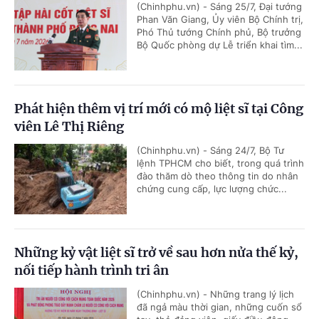
(Chinhphu.vn) - Sáng 25/7, Đại tướng
Phan Văn Giang, Ủy viên Bộ Chính trị,
Phó Thủ tướng Chính phủ, Bộ trưởng
Bộ Quốc phòng dự Lễ triển khai tìm...
Phát hiện thêm vị trí mới có mộ liệt sĩ tại Công
viên Lê Thị Riêng
(Chinhphu.vn) - Sáng 24/7, Bộ Tư
lệnh TPHCM cho biết, trong quá trình
đào thăm dò theo thông tin do nhân
chứng cung cấp, lực lượng chức...
Những kỷ vật liệt sĩ trở về sau hơn nửa thế kỷ,
nối tiếp hành trình tri ân
(Chinhphu.vn) - Những trang lý lịch
đã ngả màu thời gian, những cuốn sổ