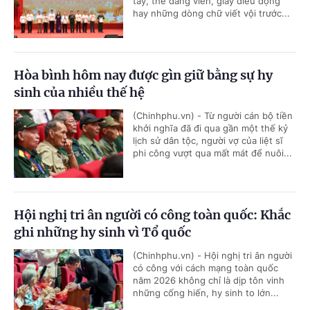
tay, thẻ đảng viên, giấy điều động
hay những dòng chữ viết vội trước...
Hòa bình hôm nay được gìn giữ bằng sự hy
sinh của nhiều thế hệ
(Chinhphu.vn) - Từ người cán bộ tiền
khởi nghĩa đã đi qua gần một thế kỷ
lịch sử dân tộc, người vợ của liệt sĩ
phi công vượt qua mất mát để nuôi...
Hội nghị tri ân người có công toàn quốc: Khắc
ghi những hy sinh vì Tổ quốc
(Chinhphu.vn) - Hội nghị tri ân người
có công với cách mạng toàn quốc
năm 2026 không chỉ là dịp tôn vinh
những cống hiến, hy sinh to lớn...