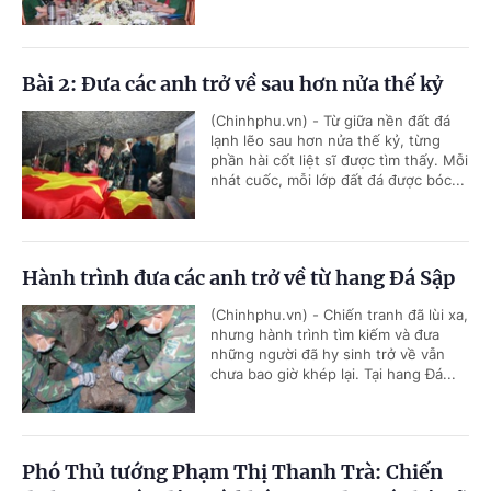
Bài 2: Đưa các anh trở về sau hơn nửa thế kỷ
(Chinhphu.vn) - Từ giữa nền đất đá
lạnh lẽo sau hơn nửa thế kỷ, từng
phần hài cốt liệt sĩ được tìm thấy. Mỗi
nhát cuốc, mỗi lớp đất đá được bóc...
Hành trình đưa các anh trở về từ hang Đá Sập
(Chinhphu.vn) - Chiến tranh đã lùi xa,
nhưng hành trình tìm kiếm và đưa
những người đã hy sinh trở về vẫn
chưa bao giờ khép lại. Tại hang Đá...
Phó Thủ tướng Phạm Thị Thanh Trà: Chiến