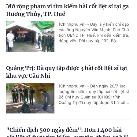
Mở rộng phạm vi tìm kiếm hài cốt liệt sĩ tại ga
Hương Thủy, TP. Huế
(Chinhphu.vn) - Đây là ý kiến chỉ đạo
của ông Nguyễn Văn Mạnh, Phó Chủ
tịch UBND TP. Huế, khi đến kiểm tra,
động viên Đội quy tập 192, Bộ...
Quảng Trị: Đã quy tập được 3 hài cốt liệt sĩ tại
khu vực Câu Nhi
(Chinhphu.vn) - Đến ngày 20/7, lực
lượng tìm kiếm, quy tập hài cốt liệt sĩ
Bộ Chỉ huy Quân sự (CHQS) tỉnh
Quảng Trị đã quy tập được 3 hài cốt...
"Chiến dịch 500 ngày đêm": Hơn 1.400 hài