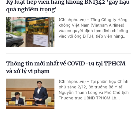
Kỷ luật tiếp viên hàng không BN1342 'gây hậu
quả nghiêm trọng'
(Chinhphu.vn) – Tổng Công ty Hàng
không Việt Nam (Vietnam Airlines)
vừa có quyết định tạm đình chỉ công
việc với ông D.T.H, tiếp viên hàng...
Thông tin mới nhất về COVID-19 tại TPHCM
và xử lý vi phạm
(Chinhphu.vn) – Tại phiên họp Chính
phủ sáng 2/12, Bộ trưởng Bộ Y tế
Nguyễn Thanh Long và Phó Chủ tịch
Thường trực UBND TPHCM Lê...