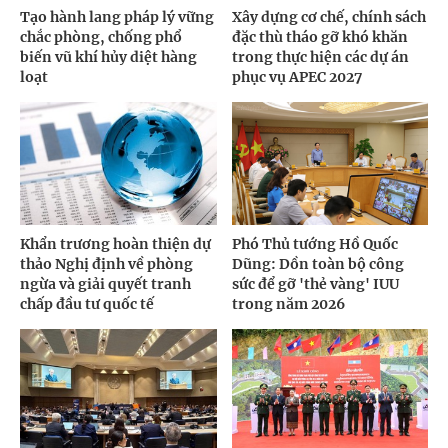
Tạo hành lang pháp lý vững
Xây dựng cơ chế, chính sách
chắc phòng, chống phổ
đặc thù tháo gỡ khó khăn
biến vũ khí hủy diệt hàng
trong thực hiện các dự án
loạt
phục vụ APEC 2027
Khẩn trương hoàn thiện dự
Phó Thủ tướng Hồ Quốc
thảo Nghị định về phòng
Dũng: Dồn toàn bộ công
ngừa và giải quyết tranh
sức để gỡ 'thẻ vàng' IUU
chấp đầu tư quốc tế
trong năm 2026