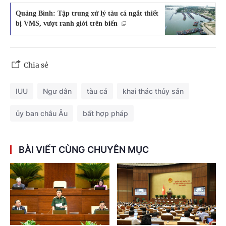
Quảng Bình: Tập trung xử lý tàu cá ngắt thiết
bị VMS, vượt ranh giới trên biển
Chia sẻ
IUU
Ngư dân
tàu cá
khai thác thủy sản
ủy ban châu Âu
bất hợp pháp
BÀI VIẾT CÙNG CHUYÊN MỤC