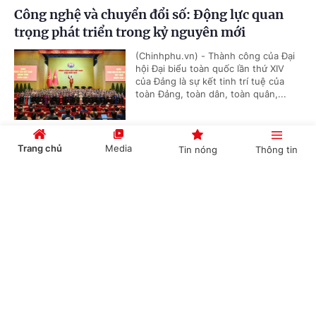
Công nghệ và chuyển đổi số: Động lực quan
trọng phát triển trong kỷ nguyên mới
(Chinhphu.vn) - Thành công của Đại
hội Đại biểu toàn quốc lần thứ XIV
của Đảng là sự kết tinh trí tuệ của
toàn Đảng, toàn dân, toàn quân,...
Trang chủ
Media
Tin nóng
Thông tin
Xây dựng Cộng đồng ASEAN hội nhập, tự
cường, bền vững, lấy người dân làm trung tâm
Cổng TTĐT Chính phủ
English
中文
(Chinhphu.vn) - Phó Thủ tướng Chính
phủ Bùi Thanh Sơn ký Quyết định số
155/QĐ-TTg ngày 20/01/2026 phê
duyệt Chương trình hành động...
Chuyên mục
Thủ tướng: Phát thải ròng bằng "0" vào năm