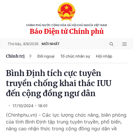
CHÍNH PHỦ NƯỚC CỘNG HÒA XÃ HỘI CHỦ NGHĨA VIỆT NAM
Báo Điện tử Chính phủ
Thứ bảy,
8/8/2026
MỚI NHẤT
Chính trị
Đối ngoại
Tổ chức nhân sự
Hội nhập
Bình Định tích cực tuyên
truyền chống khai thác IUU
đến cộng đồng ngư dân
17/10/2024
18:01
(Chinhphu.vn) - Các lực lượng chức năng, biên phòng
của tỉnh Bình Định tập trung tuyên truyền, phổ biến,
nâng cao nhận thức trong cộng đồng ngư dân về