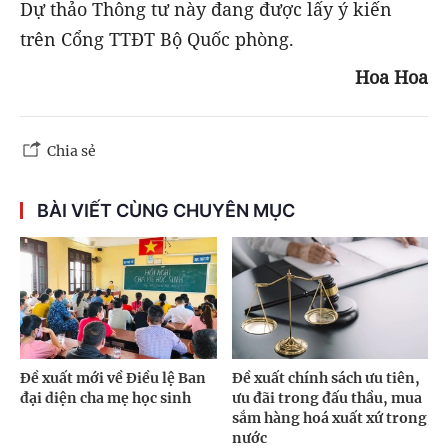
Dự thảo Thông tư này đang được lấy ý kiến
trên Cổng TTĐT Bộ Quốc phòng.
Hoa Hoa
Chia sẻ
BÀI VIẾT CÙNG CHUYÊN MỤC
Đề xuất mới về Điều lệ Ban
Đề xuất chính sách ưu tiên,
đại diện cha mẹ học sinh
ưu đãi trong đấu thầu, mua
sắm hàng hoá xuất xứ trong
nước