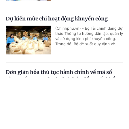
Dự kiến mức chi hoạt động khuyến công
(Chinhphu.vn) - Bộ Tài chính đang dự
thảo Thông tư hướng dẫn lập, quản lý
và sử dụng kinh phí khuyến công.
Trong đó, Bộ đề xuất quy định về...
Đơn giản hóa thủ tục hành chính về mã số
vùng trồng, tạo thuận lợi thúc đẩy xuất khẩu
nông sản
Cổng TTĐT Chính phủ
English
中文
(Chinhphu.vn) - Bộ Nông nghiệp và
Môi trường đang lấy ý kiến đối với dự
Trang chủ
Media
Tin nóng
Thông tin
thảo Nghị quyết của Chính phủ về
quy định đơn giản hóa thủ tục hành...
Chuyên mục