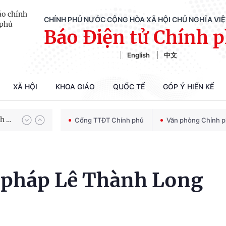
CHÍNH PHỦ NƯỚC CỘNG HÒA XÃ HỘI CHỦ NGHĨA VI
Báo Điện tử Chính 
English
中文
XÃ HỘI
KHOA GIÁO
QUỐC TẾ
GÓP Ý HIẾN KẾ
Chiến dịch 500 ngày đêm tìm kiếm, quy tập và xác định danh tính hài cốt liệt sĩ
100 ngày xử lý các điểm nghẽn về chuyển đổi số
Cổng TTĐT Chính phủ
Văn phòng Chính 
 pháp Lê Thành Long