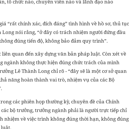
ân, tổ chức nào, chuyên viên nào và lãnh đạo nào
á “rất chính xác, đích đáng” tình hình về hồ sơ, thủ tục
h Long nói rằng, “ở đây có trách nhiệm người đứng đầu
 không đúng tiến độ, không bảo đảm quy trình”.
ết liên quan đến xây dựng văn bản pháp luật. Còn xét về
ởng ngành không thực hiện đúng chức trách của mình
trưởng Lê Thành Long chỉ rõ - “đây sẽ là một cơ sở quan
 khả năng hoàn thành vai trò, nhiệm vụ của các Bộ
.
trong các phiên họp thường kỳ, chuyên đề của Chính
các bộ trưởng, trưởng ngành phải là người trực tiếp chỉ
ch nhiệm về việc trình không đúng thời hạn, không đúng
luật.