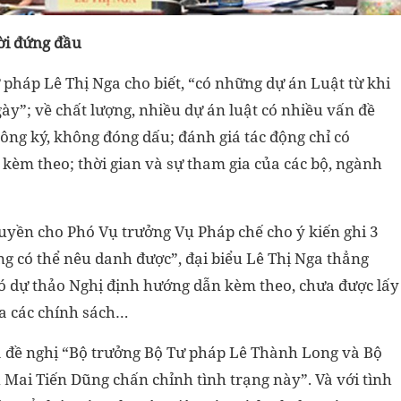
ời đứng đầu
pháp Lê Thị Nga cho biết, “có những dự án Luật từ khi
gày”; về chất lượng, nhiều dự án luật có nhiều vấn đề
hông ký, không đóng dấu; đánh giá tác động chỉ có
èm theo; thời gian và sự tham gia của các bộ, ngành
yền cho Phó Vụ trưởng Vụ Pháp chế cho ý kiến ghi 3
ng có thể nêu danh được”, đại biểu Lê Thị Nga thẳng
có dự thảo Nghị định hướng dẫn kèm theo, chưa được lấy
ủa các chính sách…
ga đề nghị “Bộ trưởng Bộ Tư pháp Lê Thành Long và Bộ
Mai Tiến Dũng chấn chỉnh tình trạng này”. Và với tình