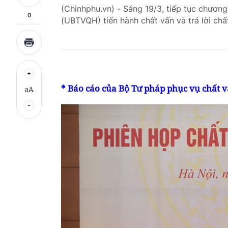
(Chinhphu.vn) - Sáng 19/3, tiếp tục chươn
0
(UBTVQH) tiến hành chất vấn và trả lời ch
* Báo cáo của Bộ Tư pháp phục vụ chất vấ
aA