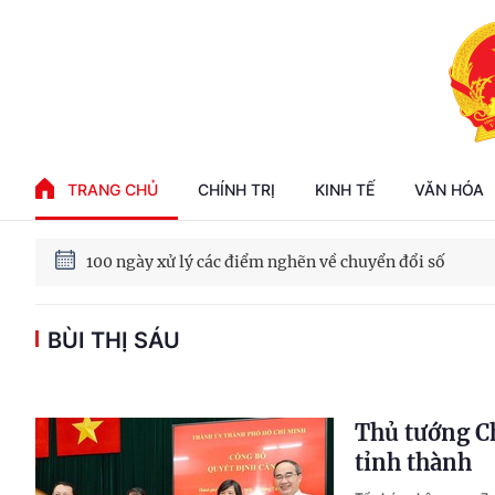
Phát triển kinh tế nhà nước trong kỷ nguyên mới
TRANG CHỦ
CHÍNH TRỊ
KINH TẾ
VĂN HÓA
100 ngày xử lý các điểm nghẽn về chuyển đổi số
BÙI THỊ SÁU
Phát triển nhà ở cho thuê - Trụ cột chiến lược, lâu dài
Phát triển kinh tế nhà nước trong kỷ nguyên mới
Thủ tướng Ch
tỉnh thành