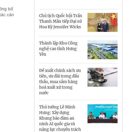
Cà Mau
công bố
Cần Thơ
tác cán
Chủ tịch Quốc hội Trần
Thanh Mẫn tiếp Đại sứ
Điện Biên
Hoa Kỳ Jennifer Wicks
Đà Nẵng
Thành lập Khu Công
nghệ cao tỉnh Hưng
Đắk Lắk
Yên
Đồng Nai
Đề xuất chính sách ưu
Đồng Tháp
tiên, ưu đãi trong đấu
thầu, mua sắm hàng
hoá xuất xứ trong
Gia Lai
nước
Hà Nội
Thủ tướng Lê Minh
Hưng: Xây dựng
Hồ Chí Minh
Khung bảo đảm an
ninh AI quốc gia và
Hà Tĩnh
năng lực chuyên trách