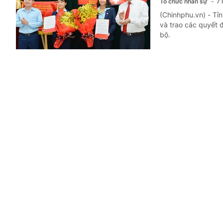
Tổ chức nhân sự
7 
(Chinhphu.vn) - Tỉ
và trao các quyết 
bộ.