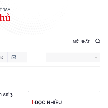
ỆT NAM
phủ
MỚI NHẤT
phủ
An Giang
Bắc Ninh
 sự 3
Cao Bằng
ĐỌC NHIỀU