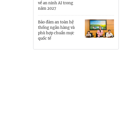
về an ninh AI trong
Hưng Yên
năm 2027
Hải Phòng
Bảo đảm an toàn hệ
thống ngân hàng và
Khánh Hòa
phù hợp chuẩn mực
quốc tế
Lai Châu
Lào Cai
Lâm Đồng
Lạng Sơn
Nghệ An
Ninh Bình
Phú Thọ