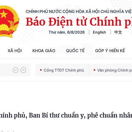
CHÍNH PHỦ NƯỚC CỘNG HÒA XÃ HỘI CHỦ NGHĨA VI
Báo Điện tử Chính 
Thứ năm, 6/8/2026
English
中文
XÃ HỘI
KHOA GIÁO
QUỐC TẾ
GÓP Ý HIẾN KẾ
Chiến dịch 500 ngày đêm tìm kiếm, quy tập và xác định danh tính hài cốt liệt sĩ
Cổng TTĐT Chính phủ
Văn phòng Chính 
Bảo vệ nền tảng tư tưởng của Đảng trong kỷ nguyên phát triển mới
ính phủ, Ban Bí thư chuẩn y, phê chuẩn nhân
Chiến dịch 500 ngày đêm tìm kiếm, quy tập và xác định danh tính hài cốt liệt sĩ