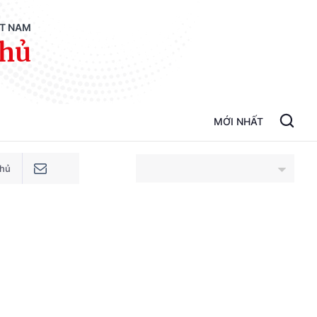
ỆT NAM
phủ
MỚI NHẤT
phủ
An Giang
Bắc Ninh
Cao Bằng