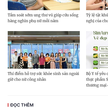
Tầm soát sớm ung thư vú giúp cứu sống
Tỷ lệ tật kh
hàng nghìn phụ nữ mỗi năm
nghị của ch
Thí điểm hỗ trợ sức khỏe sinh sản ngoài
Bộ Y tế yêu
giờ cho nữ công nhân
thực phẩm S
thương mại 
ĐỌC THÊM