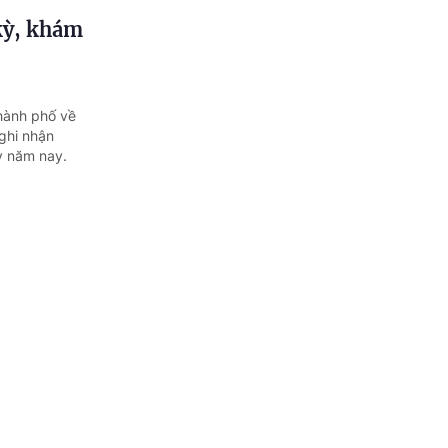
kỳ, khám
thành phố về
 ghi nhận
ỳ năm nay.
 gan mật
iêm mạc qua
n B là những
trị bệnh...