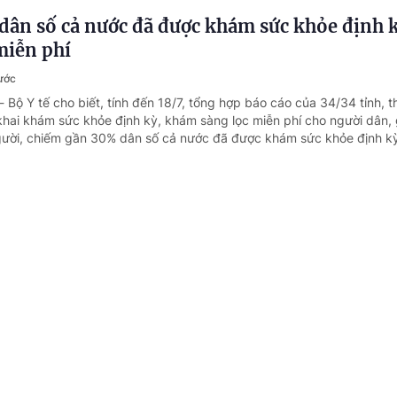
dân số cả nước đã được khám sức khỏe định 
miễn phí
ước
- Bộ Y tế cho biết, tính đến 18/7, tổng hợp báo cáo của 34/34 tỉnh, 
n khai khám sức khỏe định kỳ, khám sàng lọc miễn phí cho người dân,
ười, chiếm gần 30% dân số cả nước đã được khám sức khỏe định k
n bộ mới trong chẩn đoán, điều trị tiêu hóa -
ước
- Ứng dụng trí tuệ nhân tạo (AI) trong nội soi, kỹ thuật cắt u dưới n
 và các tiến bộ mới hướng tới "chữa khỏi chức năng" bệnh viêm ga
 tâm được báo cáo tại Hội thảo khoa học cập nhật chẩn đoán và điều 