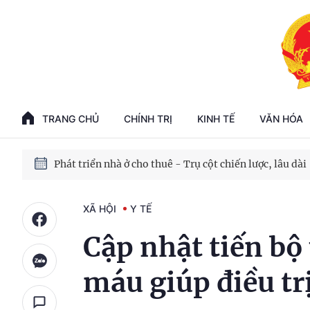
Phát triển kinh tế nhà nước trong kỷ nguyên mới
100 ngày xử lý các điểm nghẽn về chuyển đổi số
TRANG CHỦ
CHÍNH TRỊ
KINH TẾ
VĂN HÓA
Phát triển nhà ở cho thuê - Trụ cột chiến lược, lâu dài
Phát triển kinh tế nhà nước trong kỷ nguyên mới
XÃ HỘI
Y TẾ
Cập nhật tiến bộ
máu giúp điều tr