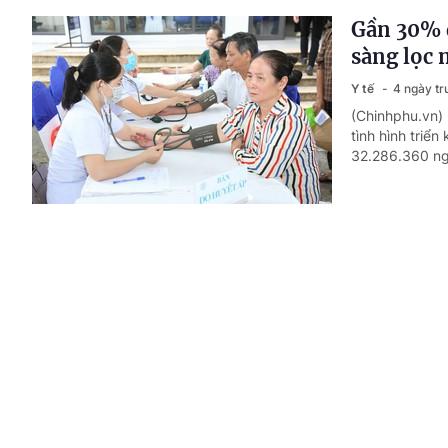
Gần 30% 
sàng lọc 
Y tế
4 ngày tr
(Chinhphu.vn) 
tình hình triể
32.286.360 ng
Nhiều tiế
2026
Y tế
4 ngày tr
(Chinhphu.vn) 
đường ống mềm
nội dung trọng