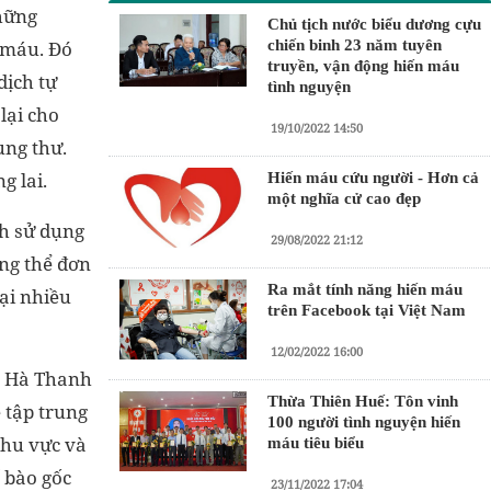
những
Chủ tịch nước biểu dương cựu
ư máu. Đó
chiến binh 23 năm tuyên
truyền, vận động hiến máu
dịch tự
tình nguyện
lại cho
19/10/2022 14:50
ung thư.
g lai.
Hiến máu cứu người - Hơn cả
một nghĩa cử cao đẹp
ch sử dụng
29/08/2022 21:12
áng thể đơn
Ra mắt tính năng hiến máu
ại nhiều
trên Facebook tại Việt Nam
12/02/2022 16:00
n Hà Thanh
Thừa Thiên Huế: Tôn vinh
 tập trung
100 người tình nguyện hiến
khu vực và
máu tiêu biểu
ế bào gốc
23/11/2022 17:04