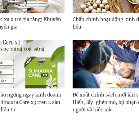
úc xạ ở trẻ gia tăng: Khuyến
Chấn chỉnh hoạt động kinh 
uyên gia
liệu
 cầu ngừng ngay kinh doanh
Đề xuất chính sách mới khi s
limaura Care x3 trên 2 sàn
Hiến, lấy, ghép mô, bộ phận 
điện tử
người và hiến xác