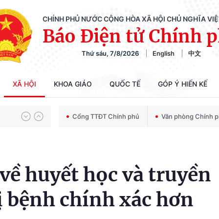
CHÍNH PHỦ NƯỚC CỘNG HÒA XÃ HỘI CHỦ NGHĨA VI
Báo Điện tử Chính 
Thứ sáu, 7/8/2026
English
中文
Chiến dịch 500 ngày đêm tìm kiếm, quy tập và xác định danh tính hài cốt liệt sĩ
XÃ HỘI
KHOA GIÁO
QUỐC TẾ
GÓP Ý HIẾN KẾ
Bảo vệ nền tảng tư tưởng của Đảng trong kỷ nguyên phát triển mới
Cổng TTĐT Chính phủ
Văn phòng Chính 
Chiến dịch 500 ngày đêm tìm kiếm, quy tập và xác định danh tính hài cốt liệt sĩ
 về huyết học và truyền
ị bệnh chính xác hơn