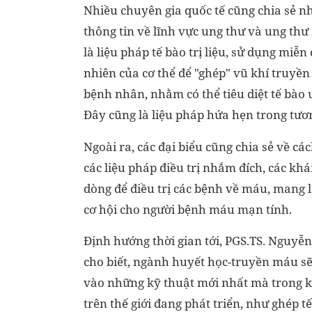
Nhiều chuyên gia quốc tế cũng chia sẻ 
thông tin về lĩnh vực ung thư và ung th
là liệu pháp tế bào trị liệu, sử dụng miễn 
nhiên của cơ thể để "ghép" vũ khí truyền 
bệnh nhân, nhằm có thể tiêu diệt tế bào 
Đây cũng là liệu pháp hứa hẹn trong tươn
Ngoài ra, các đại biểu cũng chia sẻ về cá
các liệu pháp điều trị nhắm đích, các kh
dòng để điều trị các bệnh về máu, mang l
cơ hội cho người bệnh máu mạn tính.
Định hướng thời gian tới, PGS.TS. Nguyễ
cho biết, ngành huyết học-truyền máu sẽ
vào những kỹ thuật mới nhất mà trong 
trên thế giới đang phát triển, như ghép t