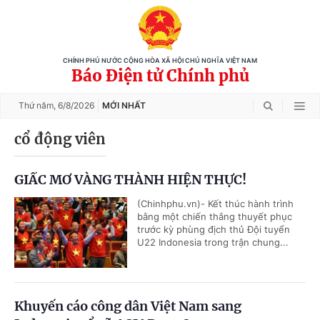
CHÍNH PHỦ NƯỚC CỘNG HÒA XÃ HỘI CHỦ NGHĨA VIỆT NAM
Báo Điện tử Chính phủ
Thứ năm,
6/8/2026
MỚI NHẤT
cổ động viên
GIẤC MƠ VÀNG THÀNH HIỆN THỰC!
(Chinhphu.vn)- Kết thúc hành trình
bằng một chiến thắng thuyết phục
trước kỳ phùng địch thủ Đội tuyển
U22 Indonesia trong trận chung...
Khuyến cáo công dân Việt Nam sang