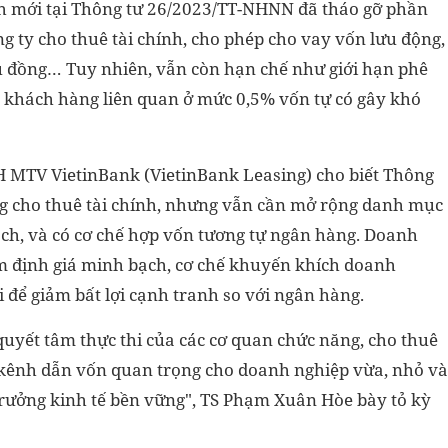
h mới tại Thông tư 26/2023/TT-NHNN đã tháo gỡ phần
g ty cho thuê tài chính, cho phép cho vay vốn lưu động,
ệu đồng… Tuy nhiên, vẫn còn hạn chế như giới hạn phê
o khách hàng liên quan ở mức 0,5% vốn tự có gây khó
H MTV VietinBank (VietinBank Leasing) cho biết Thông
ng cho thuê tài chính, nhưng vẫn cần mở rộng danh mục
khách, và có cơ chế hợp vốn tương tự ngân hàng. Doanh
m định giá minh bạch, cơ chế khuyến khích doanh
i để giảm bất lợi cạnh tranh so với ngân hàng.
 quyết tâm thực thi của các cơ quan chức năng, cho thuê
h kênh dẫn vốn quan trọng cho doanh nghiệp vừa, nhỏ và
trưởng kinh tế bền vững", TS Phạm Xuân Hòe bày tỏ kỳ