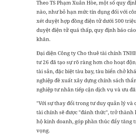
Theo TS Phạm Xuân Hòe, một số quy địn
nào, như bỏ hạn mức tín dụng đối với côn
xét duyệt hợp đồng điện tử dưới 500 tri
duyệt điện tử quá thấp, quy định báo cá
khăn.
Đại diện Công ty Cho thuê tài chính TNH
tư 26 đã tạo sự rõ ràng hơn cho hoạt độ
tài sản, đặc biệt tàu bay, tàu biển chở 
nghiệp đề xuất xây dựng chính sách thẩ
nghiệp tư nhân tiếp cận dịch vụ và ưu đã
"Với sự thay đổi trong tư duy quản lý và
tài chính sẽ được "đánh thức", trở thàn
hộ kinh doanh, góp phần thúc đẩy tăng 
vọng.