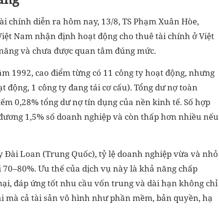
tài chính diễn ra hôm nay, 13/8, TS Phạm Xuân Hòe,
Việt Nam nhận định hoạt động cho thuê tài chính ở Việt
 năng và chưa được quan tâm đúng mức.
ăm 1992, cao điểm từng có 11 công ty hoạt động, nhưng
ạt động, 1 công ty đang tái cơ cấu). Tổng dư nợ toàn
iếm 0,28% tổng dư nợ tín dụng của nền kinh tế. Số hợp
 đương 1,5% số doanh nghiệp và còn thấp hơn nhiều nếu
y Đài Loan (Trung Quốc), tỷ lệ doanh nghiệp vừa và nhỏ
ới 70–80%. Ưu thế của dịch vụ này là khả năng chấp
i, đáp ứng tốt nhu cầu vốn trung và dài hạn không chỉ
tải mà cả tài sản vô hình như phần mềm, bản quyền, hạ