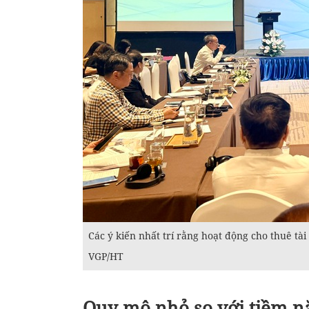
Các ý kiến nhất trí rằng hoạt động cho thuê tà
VGP/HT
Quy mô nhỏ so với tiềm 