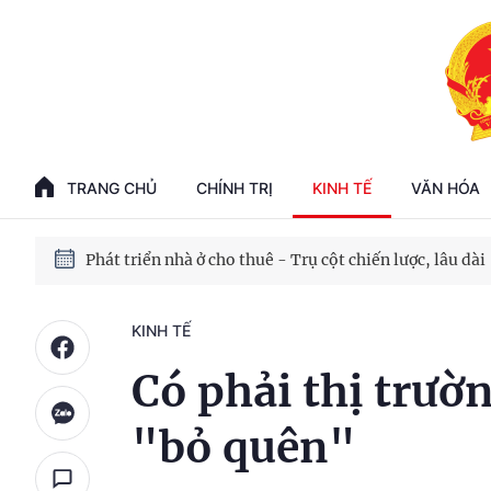
Phát triển kinh tế nhà nước trong kỷ nguyên mới
100 ngày xử lý các điểm nghẽn về chuyển đổi số
TRANG CHỦ
CHÍNH TRỊ
KINH TẾ
VĂN HÓA
Phát triển nhà ở cho thuê - Trụ cột chiến lược, lâu dài
Phát triển kinh tế nhà nước trong kỷ nguyên mới
KINH TẾ
Có phải thị trườn
"bỏ quên"