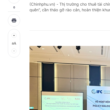
(Chinhphu.vn) - Thị trường cho thuê tài ch
0
quên", cần tháo gỡ rào cản, hoàn thiện khu
aA