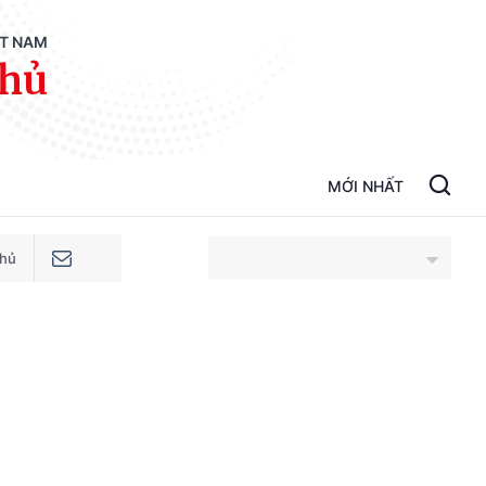
ỆT NAM
phủ
MỚI NHẤT
phủ
An Giang
Bắc Ninh
Cao Bằng