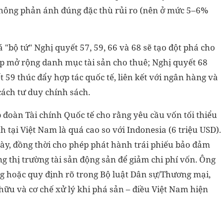
hông phản ánh đúng đặc thù rủi ro (nên ở mức 5–6%
"bộ tứ" Nghị quyết 57, 59, 66 và 68 sẽ tạo đột phá cho
iúp mở rộng danh mục tài sản cho thuê; Nghị quyết 68
 59 thúc đẩy hợp tác quốc tế, liên kết với ngân hàng và
cách tư duy chính sách.
 đoàn Tài chính Quốc tế cho rằng yêu cầu vốn tối thiểu
nh tại Việt Nam là quá cao so với Indonesia (6 triệu USD).
ày, đồng thời cho phép phát hành trái phiếu bảo đảm
g thị trường tài sản động sản để giảm chi phí vốn. Ông
g hoặc quy định rõ trong Bộ luật Dân sự/Thương mại,
hữu và cơ chế xử lý khi phá sản – điều Việt Nam hiện