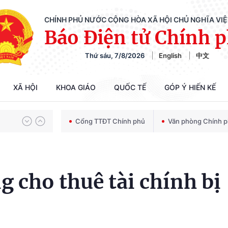
CHÍNH PHỦ NƯỚC CỘNG HÒA XÃ HỘI CHỦ NGHĨA VI
Báo Điện tử Chính 
Thứ sáu, 7/8/2026
English
中文
Chiến dịch 500 ngày đêm tìm kiếm, quy tập và xác định danh tính hài cốt liệt sĩ
XÃ HỘI
KHOA GIÁO
QUỐC TẾ
GÓP Ý HIẾN KẾ
Bảo vệ nền tảng tư tưởng của Đảng trong kỷ nguyên phát triển mới
Cổng TTĐT Chính phủ
Văn phòng Chính 
Chiến dịch 500 ngày đêm tìm kiếm, quy tập và xác định danh tính hài cốt liệt sĩ
g cho thuê tài chính bị