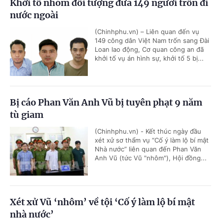
Khởi tố nhóm đối tượng đưa 149 người trốn đi
nước ngoài
(Chinhphu.vn) – Liên quan đến vụ
149 công dân Việt Nam trốn sang Đài
Loan lao động, Cơ quan công an đã
khởi tố vụ án hình sự, khởi tố 5 bị...
Bị cáo Phan Văn Anh Vũ bị tuyên phạt 9 năm
tù giam
(Chinhphu.vn) - Kết thúc ngày đầu
xét xử sơ thẩm vụ “Cố ý làm lộ bí mật
Nhà nước” liên quan đến Phan Văn
Anh Vũ (tức Vũ "nhôm"), Hội đồng...
Xét xử Vũ ‘nhôm’ về tội ‘Cố ý làm lộ bí mật
nhà nước’