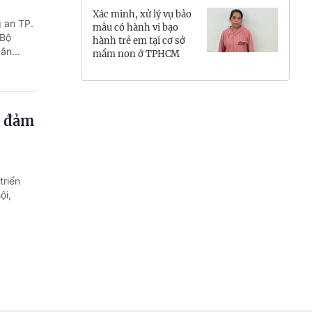
Xác minh, xử lý vụ bảo
Hưng Yên
 an TP.
mẫu có hành vi bạo
 Bộ
hành trẻ em tại cơ sở
Hải Phòng
ân...
mầm non ở TPHCM
Khánh Hòa
Lai Châu
o đảm
Lào Cai
Lâm Đồng
triển
ội,
Lạng Sơn
Nghệ An
Ninh Bình
Phú Thọ