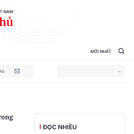
ỆT NAM
phủ
MỚI NHẤT
phủ
An Giang
Bắc Ninh
trong
Cao Bằng
ĐỌC NHIỀU