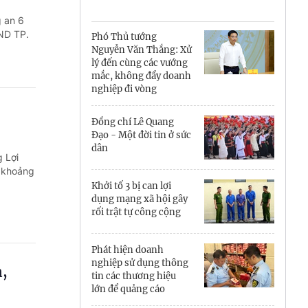
Cà Mau
g an 6
Cần Thơ
ND TP.
Phó Thủ tướng
Nguyễn Văn Thắng: Xử
Điện Biên
lý đến cùng các vướng
mắc, không đẩy doanh
Đà Nẵng
nghiệp đi vòng
Đắk Lắk
Đồng chí Lê Quang
Đạo - Một đời tin ở sức
Đồng Nai
dân
 Lợi
n khoảng
Đồng Tháp
Khởi tố 3 bị can lợi
dụng mạng xã hội gây
Gia Lai
rối trật tự công cộng
Hà Nội
Phát hiện doanh
nghiệp sử dụng thông
Hồ Chí Minh
n,
tin các thương hiệu
lớn để quảng cáo
Hà Tĩnh