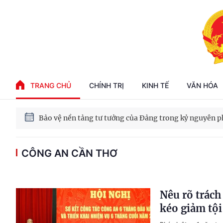
Phát triển kinh tế nhà nước trong kỷ nguyên mới
TRANG CHỦ
CHÍNH TRỊ
KINH TẾ
VĂN HÓA
100 ngày xử lý các điểm nghẽn về chuyển đổi số
Phát triển nhà ở cho thuê - Trụ cột chiến lược, lâu dài
CÔNG AN CẦN THƠ
Phát triển kinh tế nhà nước trong kỷ nguyên mới
Nêu rõ trác
kéo giảm tộ