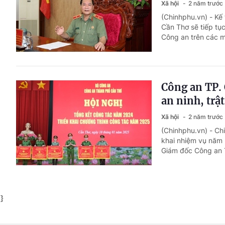
Xã hội
2 năm trước
(Chinhphu.vn) - Kế
Cần Thơ sẽ tiếp tụ
Công an trên các m
Công an TP. 
an ninh, trật
Xã hội
2 năm trước
(Chinhphu.vn) - Ch
khai nhiệm vụ năm 
Giám đốc Công an T
}