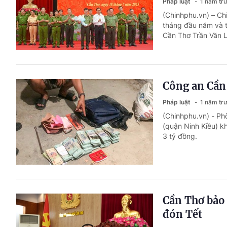
Pháp luật
1 năm tr
(Chinhphu.vn) – Ch
tháng đầu năm và t
Cần Thơ Trần Văn L
Công an Cần
Pháp luật
1 năm tr
(Chinhphu.vn) - P
(quận Ninh Kiều) kh
3 tỷ đồng.
Cần Thơ bảo 
đón Tết