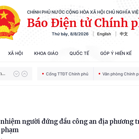
CHÍNH PHỦ NƯỚC CỘNG HÒA XÃ HỘI CHỦ NGHĨA VI
Báo Điện tử Chính 
Thứ bảy, 8/8/2026
English
中文
Chiến dịch 500 ngày đêm tìm kiếm, quy tập và xác định danh tính hài cốt liệt sĩ
XÃ HỘI
KHOA GIÁO
QUỐC TẾ
GÓP Ý HIẾN KẾ
Bảo vệ nền tảng tư tưởng của Đảng trong kỷ nguyên phát triển mới
Cổng TTĐT Chính phủ
Văn phòng Chính 
Chiến dịch 500 ngày đêm tìm kiếm, quy tập và xác định danh tính hài cốt liệt sĩ
h nhiệm người đứng đầu công an địa phương 
i phạm