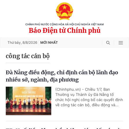
CHÍNH PHỦ NƯỚC CỘNG HÒA XÃ HỘI CHỦ NGHĨA VIỆT NAM
Báo Điện tử Chính phủ
Thứ bảy,
8/8/2026
MỚI NHẤT
công tác cán bộ
Đà Nẵng điều động, chỉ định cán bộ lãnh đạo
nhiều sở, ngành, địa phương
(Chinhphu.vn) - Chiều 1/7, Ban
Thường vụ Thành ủy Đà Nẵng tổ
chức hội nghị công bố các quyết định
về công tác cán bộ, điều động và...