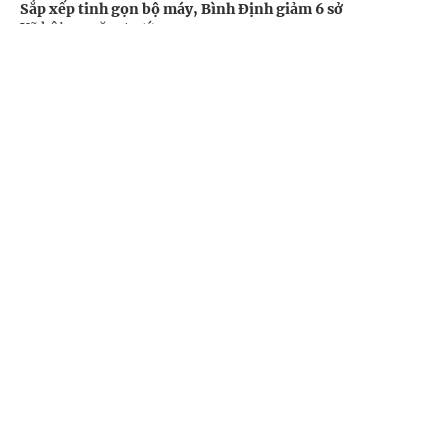
Sắp xếp tinh gọn bộ máy, Bình Định giảm 6 sở
Xã hội -
2 năm trước
Cổng TTĐT Chính phủ
English
中文
Trang chủ
Media
Tin nóng
Thông tin
Chuyên mục
CHÍNH TRỊ
KINH TẾ
VĂN HÓA
XÃ HỘI
Tài liệu về công tác cán bộ thuộc danh mục tài liệu mật
Trả lời công dân - doanh nghiệp -
2 năm trước
KHOA GIÁO
QUỐC TẾ
GÓP Ý HIẾN KẾ