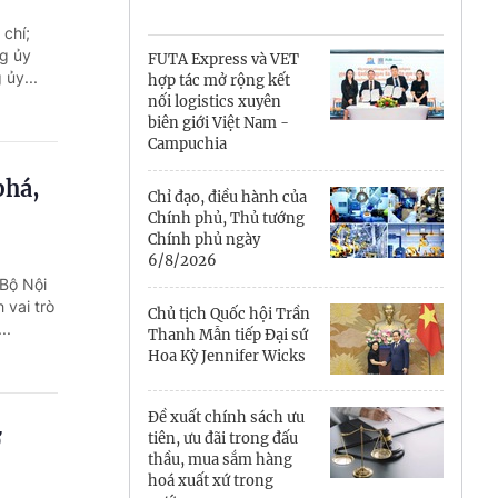
Cà Mau
chí;
Cần Thơ
g ủy
FUTA Express và VET
 ủy...
hợp tác mở rộng kết
Điện Biên
nối logistics xuyên
biên giới Việt Nam -
Đà Nẵng
Campuchia
phá,
Đắk Lắk
Chỉ đạo, điều hành của
Chính phủ, Thủ tướng
Đồng Nai
Chính phủ ngày
6/8/2026
 Bộ Nội
Đồng Tháp
 vai trò
Chủ tịch Quốc hội Trần
..
Gia Lai
Thanh Mẫn tiếp Đại sứ
Hoa Kỳ Jennifer Wicks
Hà Nội
Đề xuất chính sách ưu
Hồ Chí Minh
ở
tiên, ưu đãi trong đấu
thầu, mua sắm hàng
Hà Tĩnh
hoá xuất xứ trong