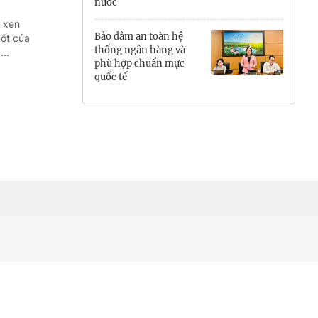
nước
Hưng Yên
n xen
Bảo đảm an toàn hệ
uốt của
Hải Phòng
thống ngân hàng và
..
phù hợp chuẩn mực
quốc tế
Khánh Hòa
Lai Châu
Lào Cai
Lâm Đồng
Lạng Sơn
Nghệ An
Ninh Bình
Phú Thọ