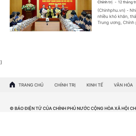
Chính trị
12 tháng t
(Chinhphu.vn) - Nh
nhiều khó khăn, thá
Trung ương, Chính p
}
TRANG CHỦ
CHÍNH TRỊ
KINH TẾ
VĂN HÓA
© BÁO ĐIỆN TỬ CỦA CHÍNH PHỦ NƯỚC CỘNG HÒA XÃ HỘI C
Tổng Biên tập: Nguyễn Hồng Sâm
Giấy phép số: 102/GP-BTTTT, cấp ngày 15/04/2024.