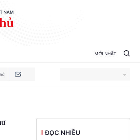
ỆT NAM
phủ
MỚI NHẤT
phủ
An Giang
Bắc Ninh
hư
Cao Bằng
ĐỌC NHIỀU