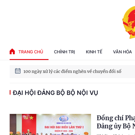
Phát triển kinh tế nhà nước trong kỷ nguyên mới
TRANG CHỦ
CHÍNH TRỊ
KINH TẾ
VĂN HÓA
100 ngày xử lý các điểm nghẽn về chuyển đổi số
Phát triển nhà ở cho thuê - Trụ cột chiến lược, lâu dài
ĐẠI HỘI ĐẢNG BỘ BỘ NỘI VỤ
Phát triển kinh tế nhà nước trong kỷ nguyên mới
Đồng chí Phạ
Đảng ủy Bộ 