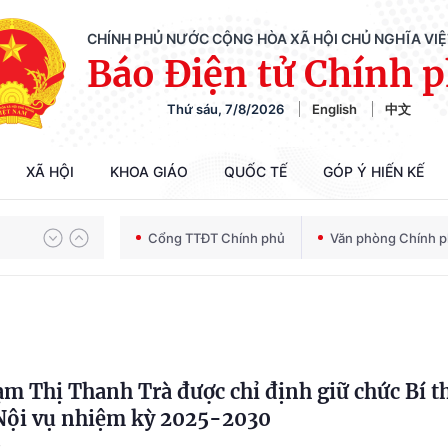
CHÍNH PHỦ NƯỚC CỘNG HÒA XÃ HỘI CHỦ NGHĨA VI
Báo Điện tử Chính 
Thứ sáu, 7/8/2026
English
中文
XÃ HỘI
KHOA GIÁO
QUỐC TẾ
GÓP Ý HIẾN KẾ
Chiến dịch 500 ngày đêm tìm kiếm, quy tập và xác định danh tính hài cốt liệt sĩ
Cổng TTĐT Chính phủ
Văn phòng Chính 
Bảo vệ nền tảng tư tưởng của Đảng trong kỷ nguyên phát triển mới
Chiến dịch 500 ngày đêm tìm kiếm, quy tập và xác định danh tính hài cốt liệt sĩ
m Thị Thanh Trà được chỉ định giữ chức Bí t
Nội vụ nhiệm kỳ 2025-2030