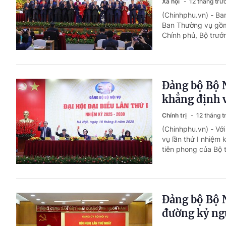
Xã hội
12 tháng trư
(Chinhphu.vn) - B
Ban Thường vụ gồm
Chính phủ, Bộ trưở
Đảng bộ Bộ 
khẳng định v
Chính trị
12 tháng t
(Chinhphu.vn) - Với
vụ lần thứ I nhiệm
tiên phong của Bộ 
Đảng bộ Bộ N
đường kỷ ng