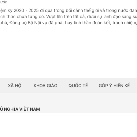
rước
iệm kỳ 2020 - 2025 đi qua trong bối cảnh thế giới và trong nước đa
ch thức chưa từng có. Vượt lên trên tất cả, dưới sự lãnh đạo sáng s
hủ, Đảng bộ Bộ Nội vụ đã phát huy tinh thần đoàn kết, trách nhiệm,.
XÃ HỘI
KHOA GIÁO
QUỐC TẾ
GÓP Ý HIẾN KẾ
HỦ NGHĨA VIỆT NAM
Tải ứng dụng:
BÁO ĐIỆN TỬ CHÍNH PHỦ