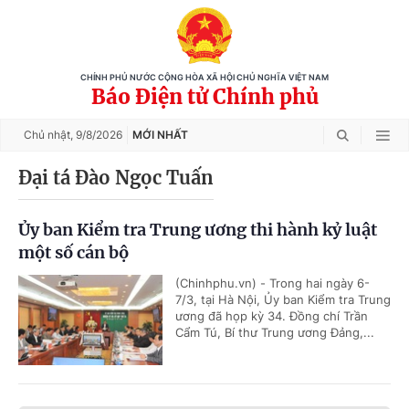
CHÍNH PHỦ NƯỚC CỘNG HÒA XÃ HỘI CHỦ NGHĨA VIỆT NAM
Báo Điện tử Chính phủ
Chủ nhật,
9/8/2026
MỚI NHẤT
Đại tá Đào Ngọc Tuấn
Ủy ban Kiểm tra Trung ương thi hành kỷ luật
một số cán bộ
(Chinhphu.vn) - Trong hai ngày 6-
7/3, tại Hà Nội, Ủy ban Kiểm tra Trung
ương đã họp kỳ 34. Đồng chí Trần
Cẩm Tú, Bí thư Trung ương Đảng,...