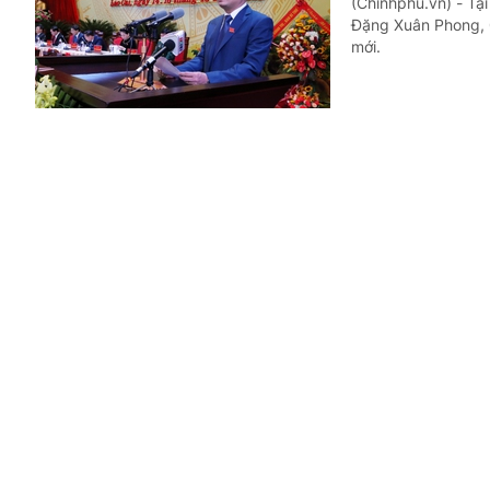
(Chinhphu.vn) - Tạ
Đặng Xuân Phong, C
mới.