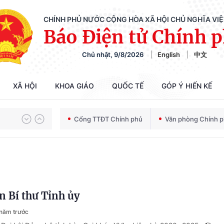
CHÍNH PHỦ NƯỚC CỘNG HÒA XÃ HỘI CHỦ NGHĨA VI
Báo Điện tử Chính 
Chủ nhật, 9/8/2026
English
中文
Chiến dịch 500 ngày đêm tìm kiếm, quy tập và xác định danh tính hài cốt liệt sĩ
XÃ HỘI
KHOA GIÁO
QUỐC TẾ
GÓP Ý HIẾN KẾ
Cổng TTĐT Chính phủ
Văn phòng Chính 
Bảo vệ nền tảng tư tưởng của Đảng trong kỷ nguyên phát triển mới
Chiến dịch 500 ngày đêm tìm kiếm, quy tập và xác định danh tính hài cốt liệt sĩ
ân Bí thư Tỉnh ủy
năm trước