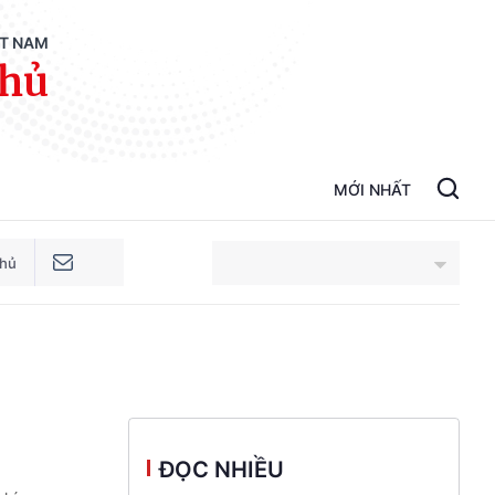
ỆT NAM
phủ
MỚI NHẤT
phủ
An Giang
Bắc Ninh
Cao Bằng
ĐỌC NHIỀU