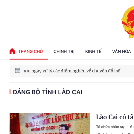
Phát triển kinh tế nhà nước trong kỷ nguyên mới
TRANG CHỦ
CHÍNH TRỊ
KINH TẾ
VĂN HÓA
100 ngày xử lý các điểm nghẽn về chuyển đổi số
Phát triển nhà ở cho thuê - Trụ cột chiến lược, lâu dài
ĐẢNG BỘ TỈNH LÀO CAI
Phát triển kinh tế nhà nước trong kỷ nguyên mới
Lào Cai có t
Tổ chức nhân sự
6 