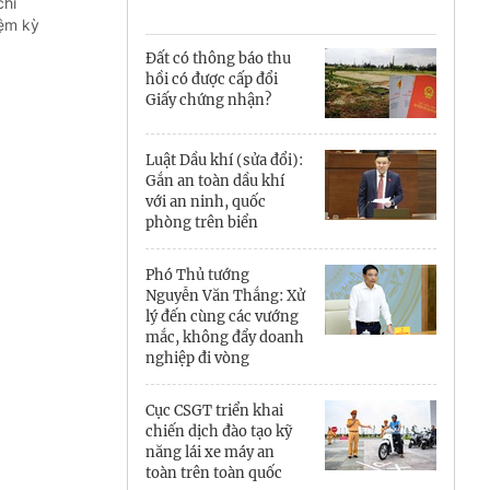
Cà Mau
chí
iệm kỳ
Cần Thơ
Đất có thông báo thu
hồi có được cấp đổi
Điện Biên
Giấy chứng nhận?
Đà Nẵng
Luật Dầu khí (sửa đổi):
Gắn an toàn dầu khí
Đắk Lắk
với an ninh, quốc
phòng trên biển
Đồng Nai
Phó Thủ tướng
Đồng Tháp
Nguyễn Văn Thắng: Xử
lý đến cùng các vướng
Gia Lai
mắc, không đẩy doanh
nghiệp đi vòng
Hà Nội
Cục CSGT triển khai
Hồ Chí Minh
chiến dịch đào tạo kỹ
năng lái xe máy an
Hà Tĩnh
toàn trên toàn quốc