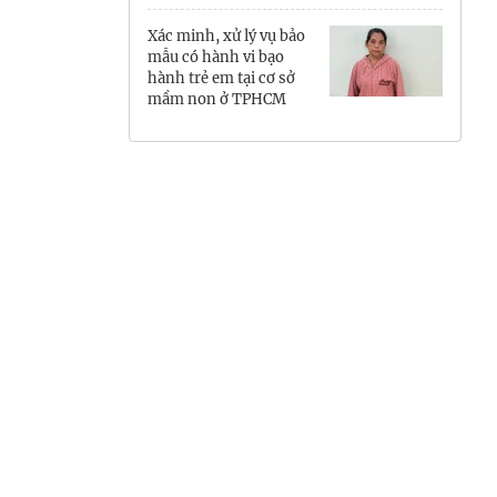
Hưng Yên
Xác minh, xử lý vụ bảo
mẫu có hành vi bạo
Hải Phòng
hành trẻ em tại cơ sở
mầm non ở TPHCM
Khánh Hòa
Lai Châu
Lào Cai
Lâm Đồng
Lạng Sơn
Nghệ An
Ninh Bình
Phú Thọ