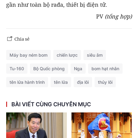
gần như toàn bộ rađa, thiết bị điện tử.
PV
(tổng hợp)
Chia sẻ
Máy bay ném bom
chiến lược
siêu âm
Tu-160
Bộ Quốc phòng
Nga
bom hạt nhân
tên lửa hành trình
tên lửa
địa lôi
thủy lôi
BÀI VIẾT CÙNG CHUYÊN MỤC