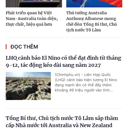
Phát triển quan hệ Việt
Thủ tướng Australia
Nam-Australia toàn diện,
Anthony Albanese mong
thực chất, hiệu quả hơn
chờ đón Tổng Bí thư, Chủ
tịch nước Tô Lâm
ĐỌC THÊM
LHQ cảnh báo El Nino có thể đạt đỉnh từ tháng
9-12, tác động kéo dài sang năm 2027
(Chinhphu.vn) - Liên Hợp Quốc
(LHQ) cảnh báo hiện tượng El Nino
đang mạnh lên có thể đẩy thêm
khoảng 49 triệu người vào tình...
Tổng Bí thư, Chủ tịch nước Tô Lâm sắp thăm
cấp Nhà nước tới Australia và New Zealand