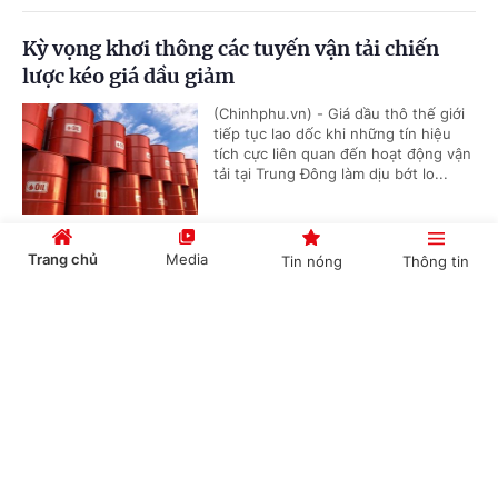
Kỳ vọng khơi thông các tuyến vận tải chiến
lược kéo giá dầu giảm
(Chinhphu.vn) - Giá dầu thô thế giới
tiếp tục lao dốc khi những tín hiệu
tích cực liên quan đến hoạt động vận
tải tại Trung Đông làm dịu bớt lo...
Trang chủ
Media
Tin nóng
Thông tin
Động đất tại Nhật Bản: Các cơ quan đại diện
Việt Nam khẩn trương triển khai bảo hộ công
Cổng TTĐT Chính phủ
English
中文
dân
(Chinhphu.vn) - Vào khoảng 16h27’
ngày 28/7, một trận động đất có
cường độ khoảng 7 độ Richter đã xảy
ra tại tỉnh Kumamoto, Nhật Bản, gây...
Chuyên mục