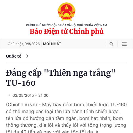
CHÍNH PHỦ NƯỚC CỘNG HÒA XÃ HỘI CHỦ NGHĨA VIỆT NAM
Báo Điện tử Chính phủ
Chủ nhật,
9/8/2026
MỚI NHẤT
Quốc tế
Đẳng cấp "Thiên nga trắng"
TU-160
03/05/2015
21:00
(Chinhphu.vn) - Máy bay ném bom chiến lược TU-160
có thể mang các loại tên lửa hành trình chiến lược,
tên lửa có hướng dẫn tầm ngắn, bom hạt nhân, bom
thông thường, địa lôi và thủy lôi với tổng trọng lượng
tối đa 40 tấn và bay với vận tốc tối đa là