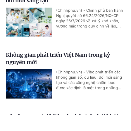
đổi mới sáng tạo
(Chinhphu.vn) - Chính phủ ban hành
Nghị quyết số 66.24/2026/NQ-CP
ngày 26/7/2026 về xử lý khó khăn,
vướng mắc trong quy định về lập,...
Không gian phát triển Việt Nam trong kỷ
nguyên mới
(Chinhphu.vn) - Việc phát triển các
không gian số, dữ liệu, đổi mới sáng
tạo và các công nghệ chiến lược
được xác định là một trong những...
Xây dựng cơ sở dữ liệu cho hệ sinh thái khởi
nghiệp sáng tạo: Nền tảng kinh tế dữ liệu
Cổng TTĐT Chính phủ
English
中文