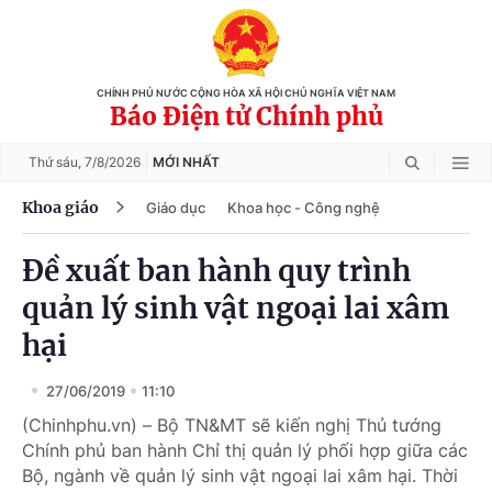
CHÍNH PHỦ NƯỚC CỘNG HÒA XÃ HỘI CHỦ NGHĨA VIỆT NAM
Báo Điện tử Chính phủ
Thứ sáu,
7/8/2026
MỚI NHẤT
Khoa giáo
Giáo dục
Khoa học - Công nghệ
Đề xuất ban hành quy trình
quản lý sinh vật ngoại lai xâm
hại
27/06/2019
11:10
(Chinhphu.vn) – Bộ TN&MT sẽ kiến nghị Thủ tướng
Chính phủ ban hành Chỉ thị quản lý phối hợp giữa các
Bộ, ngành về quản lý sinh vật ngoại lai xâm hại. Thời