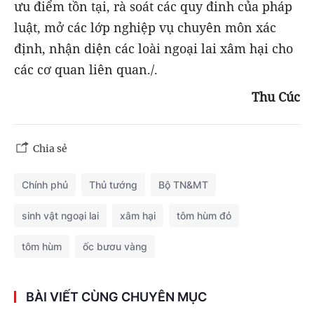
ưu điểm tồn tại, rà soát các quy đinh của pháp
luật, mở các lớp nghiệp vụ chuyên môn xác
định, nhận diện các loài ngoại lai xâm hại cho
các cơ quan liên quan./.
Thu Cúc
Chia sẻ
Chính phủ
Thủ tướng
Bộ TN&MT
sinh vật ngoại lai
xâm hại
tôm hùm đỏ
tôm hùm
ốc bươu vàng
BÀI VIẾT CÙNG CHUYÊN MỤC